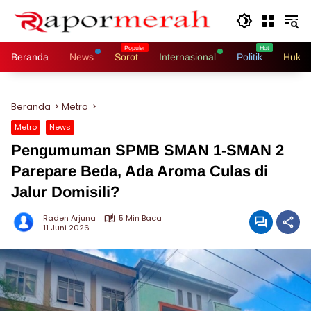
Langsung
ke
konten
Beranda
News
Sorot
Internasional
Politik
Hukri
Beranda
Metro
Metro
News
Pengumuman SPMB SMAN 1-SMAN 2
Parepare Beda, Ada Aroma Culas di
Jalur Domisili?
Raden Arjuna
5 Min Baca
11 Juni 2026