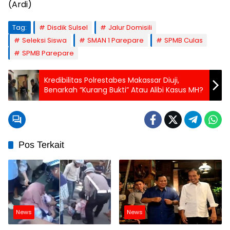
(Ardi)
Tag:
Disdik Sulsel
Jalur Domisili
Seleksi Siswa
SMAN 1 Parepare
SPMB Culas
SPMB Parepare
Kredibilitas Polrestabes Makassar Diuji,
Benarkah “Kurang Bukti” Atau Alibi Kasus MH?
Pos Terkait
News
News