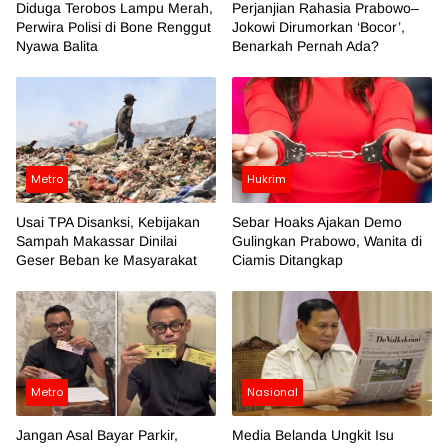
Diduga Terobos Lampu Merah,
Perjanjian Rahasia Prabowo–
Perwira Polisi di Bone Renggut
Jokowi Dirumorkan ‘Bocor’,
Nyawa Balita
Benarkah Pernah Ada?
Metro
Hukrim
Usai TPA Disanksi, Kebijakan
Sebar Hoaks Ajakan Demo
Sampah Makassar Dinilai
Gulingkan Prabowo, Wanita di
Geser Beban ke Masyarakat
Ciamis Ditangkap
Metro
Nasional
Jangan Asal Bayar Parkir,
Media Belanda Ungkit Isu