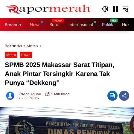
Langsung
ke
konten
Beranda
News
Sorot
Internasional
Politik
Hukri
Beranda
Metro
Metro
News
SPMB 2025 Makassar Sarat Titipan,
Anak Pintar Tersingkir Karena Tak
Punya “Dekkeng”
Raden Arjuna
2 Min Baca
25 Juli 2025