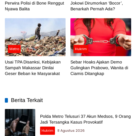
Perwira Polisi di Bone Renggut
Jokowi Dirumorkan ‘Bocor’,
Nyawa Balita
Benarkah Pernah Ada?
Metro
Hukrim
Usai TPA Disanksi, Kebijakan
Sebar Hoaks Ajakan Demo
Sampah Makassar Dinilai
Gulingkan Prabowo, Wanita di
Geser Beban ke Masyarakat
Ciamis Ditangkap
Berita Terkait
Polda Metro Telusuri 37 Akun Medsos, 9 Orang
Jadi Tersangka Kasus Provokatif
Hukrim
8 Agustus 2026