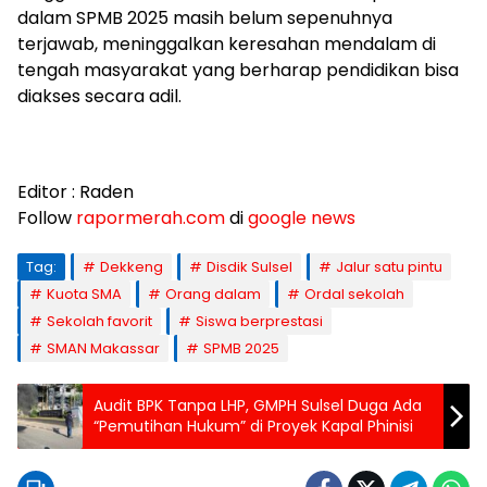
dalam SPMB 2025 masih belum sepenuhnya
terjawab, meninggalkan keresahan mendalam di
tengah masyarakat yang berharap pendidikan bisa
diakses secara adil.
Editor : Raden
Follow
rapormerah.com
di
google news
Tag:
Dekkeng
Disdik Sulsel
Jalur satu pintu
Kuota SMA
Orang dalam
Ordal sekolah
Sekolah favorit
Siswa berprestasi
SMAN Makassar
SPMB 2025
Audit BPK Tanpa LHP, GMPH Sulsel Duga Ada
“Pemutihan Hukum” di Proyek Kapal Phinisi