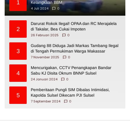
1
Kelangkaan BBM
4 Juli 2024
0
Darurat Rokok Ilegal! OPAA dan RC Merajalela
2
di Takalar, Bea Cukai Impoten
26 Februari 2025
0
Gudang 88 Diduga Jadi Markas Tambang Ilegal
3
di Tengah Permukiman Warga Makassar
7 November 2025
0
Mencurigakan, CCTV Penangkapan Bandar
4
Sabu KJ Disita Oknum BNNP Sulsel
24 Januari 2024
0
Pemberitaan Pungli SIM Dibalas Intimidasi,
5
Kapolda Sulsel Dikecam PJI Sulsel
7 September 2024
0