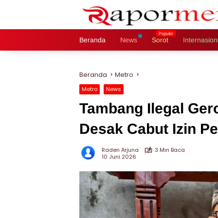
Langsung
ke
konten
Beranda
News
Sorot
Internasion
Beranda
Metro
Metro
News
Tambang Ilegal Ger
Desak Cabut Izin P
Raden Arjuna
3 Min Baca
10 Juni 2026