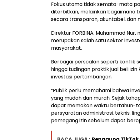
Fokus utama tidak semata-mata pad
diterbitkan, melainkan bagaimana t
secara transparan, akuntabel, dan
Direktur FORBINA, Muhammad Nur,
merupakan salah satu sektor investa
masyarakat.
Berbagai persoalan seperti konflik s
hingga tudingan praktik jual beli i
investasi pertambangan.
“Publik perlu memahami bahwa inves
yang mudah dan murah. Sejak tahap
dapat memakan waktu bertahun-tah
persyaratan administrasi, teknis, li
pemegang izin sebelum dapat berop
BACA JUGA :
Pengguna TikTok 