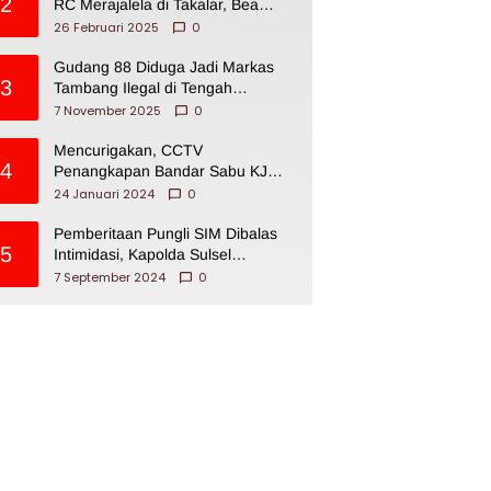
2
RC Merajalela di Takalar, Bea
Cukai Impoten
26 Februari 2025
0
Gudang 88 Diduga Jadi Markas
3
Tambang Ilegal di Tengah
Permukiman Warga Makassar
7 November 2025
0
Mencurigakan, CCTV
4
Penangkapan Bandar Sabu KJ
Disita Oknum BNNP Sulsel
24 Januari 2024
0
Pemberitaan Pungli SIM Dibalas
5
Intimidasi, Kapolda Sulsel
Dikecam PJI Sulsel
7 September 2024
0