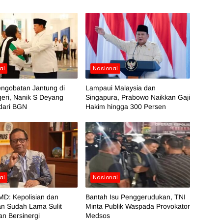
al
Nasional
engobatan Jantung di
Lampaui Malaysia dan
eri, Nanik S Deyang
Singapura, Prabowo Naikkan Gaji
dari BGN
Hakim hingga 300 Persen
al
Nasional
MD: Kepolisian dan
Bantah Isu Penggerudukan, TNI
an Sudah Lama Sulit
Minta Publik Waspada Provokator
n Bersinergi
Medsos