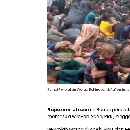
Ramai Penolakan Warga Rohingya, Ma’ruf Amin Jus
Rapormerah.com
– Ramai penola
memasuki wilayah Aceh, Riau, hingg
Sejumlah warga di Aceh, Riau, dan