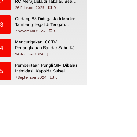
2
RC Merajalela di Takalar, Bea
Cukai Impoten
26 Februari 2025
0
Gudang 88 Diduga Jadi Markas
3
Tambang Ilegal di Tengah
Permukiman Warga Makassar
7 November 2025
0
Mencurigakan, CCTV
4
Penangkapan Bandar Sabu KJ
Disita Oknum BNNP Sulsel
24 Januari 2024
0
Pemberitaan Pungli SIM Dibalas
5
Intimidasi, Kapolda Sulsel
Dikecam PJI Sulsel
7 September 2024
0