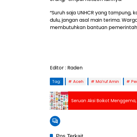
“Suruh saja UNHCR yang tampung, ka
dulu, jangan asal main terima. Warg
membutuhkan bantuan pemerintah,” 
Editor : Raden
Tag:
Aceh
Ma’ruf Amin
Pe
Seruan Aksi Boikot Menggema, In
Pos Terkait