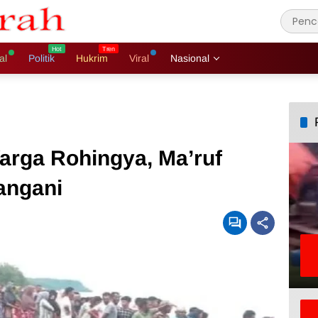
al
Politik
Hukrim
Viral
Nasional
rga Rohingya, Ma’ruf
angani