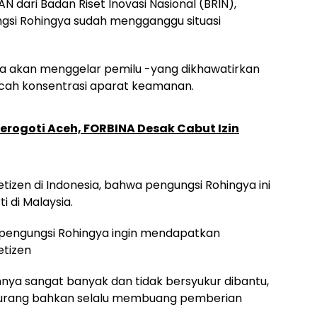
N dari Badan Riset Inovasi Nasional (BRIN),
ngsi Rohingya sudah mengganggu situasi
ia akan menggelar pemilu -yang dikhawatirkan
h konsentrasi aparat keamanan.
erogoti Aceh, FORBINA Desak Cabut Izin
etizen di Indonesia, bahwa pengungsi Rohingya ini
i di Malaysia.
a pengungsi Rohingya ingin mendapatkan
etizen
nnya sangat banyak dan tidak bersyukur dibantu,
kurang bahkan selalu membuang pemberian