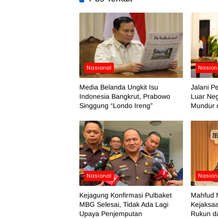
Nasional
Nasion
Media Belanda Ungkit Isu
Jalani P
Indonesia Bangkrut, Prabowo
Luar Neg
Singgung “Londo Ireng”
Mundur 
Nasional
Nasion
Kejagung Konfirmasi Pulbaket
Mahfud 
MBG Selesai, Tidak Ada Lagi
Kejaksa
Upaya Penjemputan
Rukun da