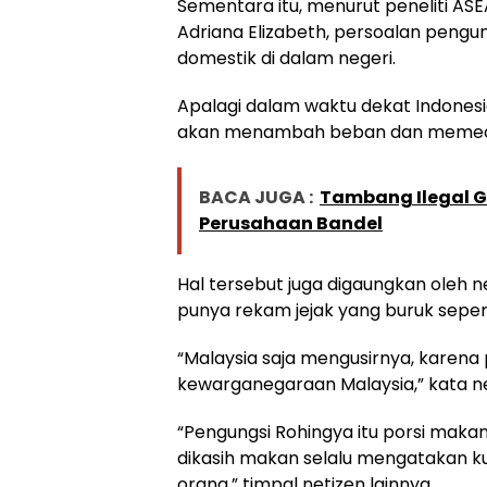
Sementara itu, menurut peneliti ASEA
Adriana Elizabeth, persoalan pengu
domestik di dalam negeri.
Apalagi dalam waktu dekat Indones
akan menambah beban dan memeca
BACA JUGA :
Tambang Ilegal G
Perusahaan Bandel
Hal tersebut juga digaungkan oleh n
punya rekam jejak yang buruk sepert
“Malaysia saja mengusirnya, karen
kewarganegaraan Malaysia,” kata n
“Pengungsi Rohingya itu porsi maka
dikasih makan selalu mengatakan 
orang,” timpal netizen lainnya.