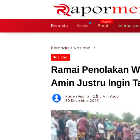
Langsung
ke
konten
Beranda
News
Sorot
Internasion
Beranda
Nasional
Nasional
Ramai Penolakan Wa
Amin Justru Ingin T
Raden Arjuna
3 Min Baca
30 Desember 2023