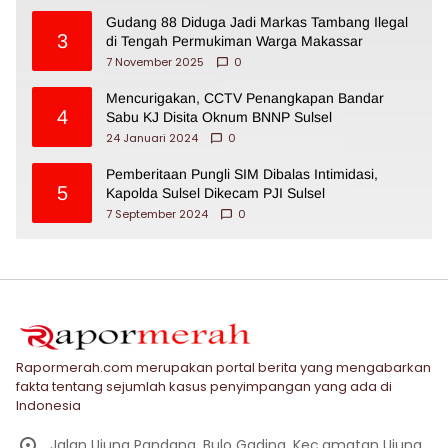
Gudang 88 Diduga Jadi Markas Tambang Ilegal
3
di Tengah Permukiman Warga Makassar
7 November 2025
0
Mencurigakan, CCTV Penangkapan Bandar
4
Sabu KJ Disita Oknum BNNP Sulsel
24 Januari 2024
0
Pemberitaan Pungli SIM Dibalas Intimidasi,
5
Kapolda Sulsel Dikecam PJI Sulsel
7 September 2024
0
Rapormerah.com merupakan portal berita yang mengabarkan
fakta tentang sejumlah kasus penyimpangan yang ada di
Indonesia
Jalan Ujung Pandang, Bulo Gading, Kec.amatan Ujung