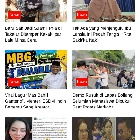
News
News
Baru Sah Jadi Suami, Pria di
Tak Ada yang Menjenguk, Ibu
Takalar Ditampar Kakak Ipar
Lansia Ini Pecah Tangis: “Rita,
Lalu Minta Cerai
Sakit’ka Nak”
News
News
Viral Lagu “Mas Bahlil
Demo Rusuh di Lapas Bollangi,
Ganteng”, Menteri ESDM Ingin
Sejumlah Mahasiswa Dipukuli
Bertemu Sang Kreator
Saat Protes Narkoba