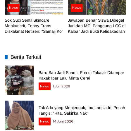
News
News
Sok Suci Sentil Skincare
Jawaban Benar Siswa Dibegal
Menkuncrit, Fenny Frans
Juri dan MC, Panggung LCC di
Diskakmat Netizen: “Samaji Ko”
Kalbar Jadi Bukti Ketidakadilan
Berita Terkait
Baru Sah Jadi Suami, Pria di Takalar Ditampar
Kakak Ipar Lalu Minta Cerai
News
1 Juli 2026
Tak Ada yang Menjenguk, Ibu Lansia Ini Pecah
Tangis: “Rita, Sakit’ka Nak”
News
14 Juni 2026