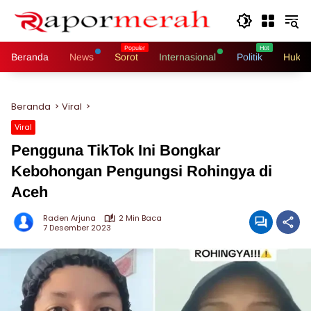
Langsung
ke
konten
Beranda
News
Sorot
Internasional
Politik
Hukri
Beranda
Viral
Viral
Pengguna TikTok Ini Bongkar
Kebohongan Pengungsi Rohingya di
Aceh
Raden Arjuna
2 Min Baca
7 Desember 2023