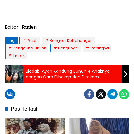
Editor : Raden
Tag:
Aceh
Bongkar Kebohongan
Pengguna TikTok
Pengungsi
Rohingya
TikTok
Biadab, Ayah Kandung Bunuh 4 Anaknya
dengan Cara Dibekap dan Direkam
Pos Terkait