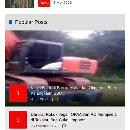
News
15 Mei 2026
Popular Posts
Krisis Solar di Barru: Mafia dan Oknum di Balik
1
Kelangkaan BBM
4 Juli 2024
0
Darurat Rokok Ilegal! OPAA dan RC Merajalela
2
di Takalar, Bea Cukai Impoten
26 Februari 2025
0