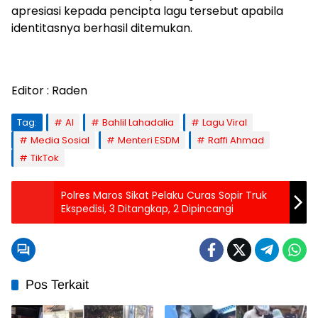
apresiasi kepada pencipta lagu tersebut apabila
identitasnya berhasil ditemukan.
Editor : Raden
Tag:
AI
Bahlil Lahadalia
Lagu Viral
Media Sosial
Menteri ESDM
Raffi Ahmad
TikTok
Polres Maros Sikat Pelaku Curas Sopir Truk
Ekspedisi, 3 Ditangkap, 2 Dipincangi
Pos Terkait