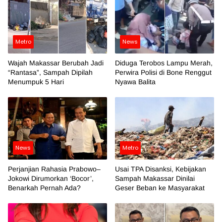
Metro
News
Wajah Makassar Berubah Jadi
Diduga Terobos Lampu Merah,
“Rantasa”, Sampah Dipilah
Perwira Polisi di Bone Renggut
Menumpuk 5 Hari
Nyawa Balita
News
Metro
Perjanjian Rahasia Prabowo–
Usai TPA Disanksi, Kebijakan
Jokowi Dirumorkan ‘Bocor’,
Sampah Makassar Dinilai
Benarkah Pernah Ada?
Geser Beban ke Masyarakat