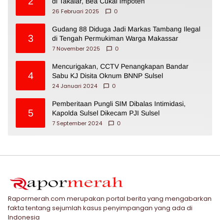
2
di Takalar, Bea Cukai Impoten
26 Februari 2025
0
Gudang 88 Diduga Jadi Markas Tambang Ilegal
3
di Tengah Permukiman Warga Makassar
7 November 2025
0
Mencurigakan, CCTV Penangkapan Bandar
4
Sabu KJ Disita Oknum BNNP Sulsel
24 Januari 2024
0
Pemberitaan Pungli SIM Dibalas Intimidasi,
5
Kapolda Sulsel Dikecam PJI Sulsel
7 September 2024
0
Rapormerah.com merupakan portal berita yang mengabarkan
fakta tentang sejumlah kasus penyimpangan yang ada di
Indonesia