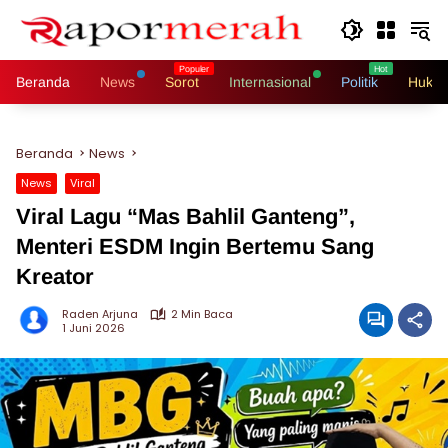
Langsung
ke
konten
Beranda
News
Sorot
Internasional
Politik
Hukri
Beranda
News
News
Viral
Viral Lagu “Mas Bahlil Ganteng”,
Menteri ESDM Ingin Bertemu Sang
Kreator
Raden Arjuna
2 Min Baca
1 Juni 2026