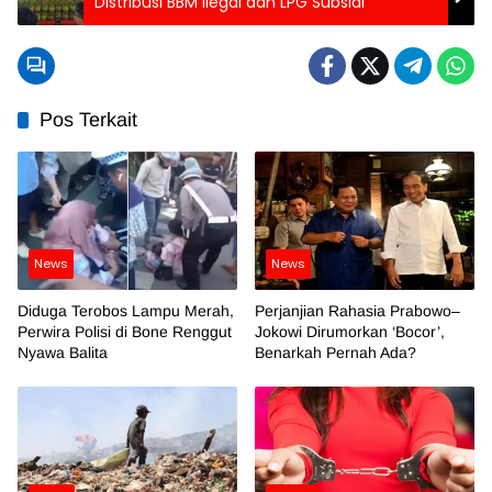
Distribusi BBM Ilegal dan LPG Subsidi
Pos Terkait
News
News
Diduga Terobos Lampu Merah,
Perjanjian Rahasia Prabowo–
Perwira Polisi di Bone Renggut
Jokowi Dirumorkan ‘Bocor’,
Nyawa Balita
Benarkah Pernah Ada?