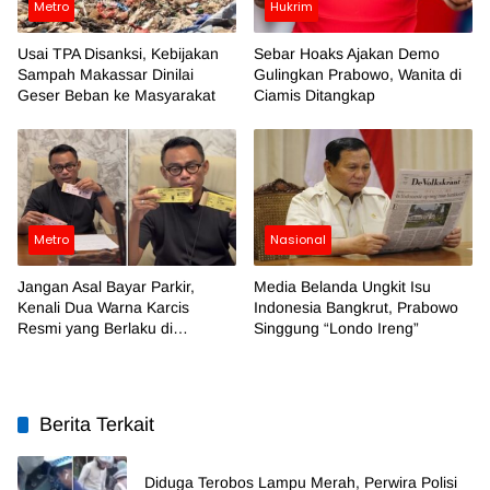
Metro
Hukrim
Usai TPA Disanksi, Kebijakan
Sebar Hoaks Ajakan Demo
Sampah Makassar Dinilai
Gulingkan Prabowo, Wanita di
Geser Beban ke Masyarakat
Ciamis Ditangkap
Metro
Nasional
Jangan Asal Bayar Parkir,
Media Belanda Ungkit Isu
Kenali Dua Warna Karcis
Indonesia Bangkrut, Prabowo
Resmi yang Berlaku di
Singgung “Londo Ireng”
Makassar
Berita Terkait
Diduga Terobos Lampu Merah, Perwira Polisi