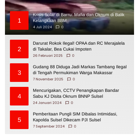
Krisis Solar di Barru: Mafia dan Oknum di Balik
1
Kelangkaan BBM
4 Juli 2024
0
Darurat Rokok Ilegal! OPAA dan RC Merajalela
2
di Takalar, Bea Cukai Impoten
26 Februari 2025
0
Gudang 88 Diduga Jadi Markas Tambang Ilegal
3
di Tengah Permukiman Warga Makassar
7 November 2025
0
Mencurigakan, CCTV Penangkapan Bandar
4
Sabu KJ Disita Oknum BNNP Sulsel
24 Januari 2024
0
Pemberitaan Pungli SIM Dibalas Intimidasi,
5
Kapolda Sulsel Dikecam PJI Sulsel
7 September 2024
0