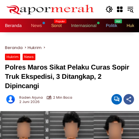
Langsung
ke
konten
Beranda
News
Sorot
Internasional
Politik
Hukri
Beranda
Hukrim
Hukrim
News
Polres Maros Sikat Pelaku Curas Sopir
Truk Ekspedisi, 3 Ditangkap, 2
Dipincangi
Raden Arjuna
2 Min Baca
2 Juni 2026