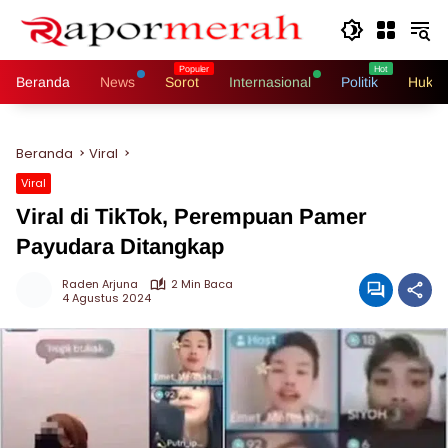
Langsung
ke
konten
Beranda
News
Sorot
Internasional
Politik
Hukri
Beranda
Viral
Viral
Viral di TikTok, Perempuan Pamer
Payudara Ditangkap
Raden Arjuna
2 Min Baca
4 Agustus 2024