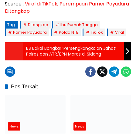
Source :
Viral di TikTok, Perempuan Pamer Payudara
Ditangkap
Tag:
Ditangkap
Ibu Rumah Tangga
Pamer Payudara
Polda NTB
TikTok
Viral
BS Bakal Bongkar ‘Persengkongkolan Jahat’
Polres dan ATR/BPN Maros di Sidang
Pos Terkait
News
News