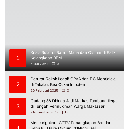
Krisis Solar di Barru: Mafia dan Oknum di Balik
1
Kelangkaan BBM
4 Juli 2024
0
Darurat Rokok Ilegal! OPAA dan RC Merajalela
2
di Takalar, Bea Cukai Impoten
26 Februari 2025
0
Gudang 88 Diduga Jadi Markas Tambang Ilegal
3
di Tengah Permukiman Warga Makassar
7 November 2025
0
Mencurigakan, CCTV Penangkapan Bandar
4
Sabu KJ Disita Oknum BNNP Sulsel