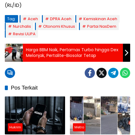
(RL/ID)
Tag:
Aceh
DPRA Aceh
Kemiskinan Aceh
Nurchalis
Otonomi Khusus
Partai NasDem
Revisi UUPA
Harga BBM Naik, Pertamax Turbo hingga Dex
Melonjak, Pertalite-Biosolar Tetap
Pos Terkait
Hukrim
Metro