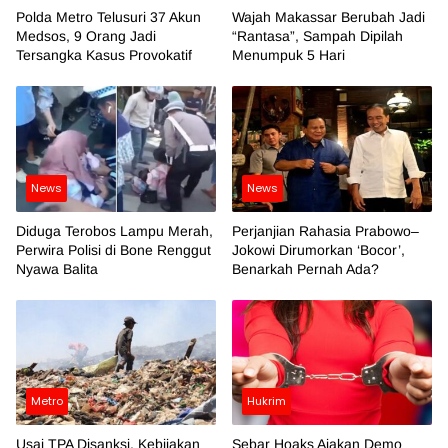
Polda Metro Telusuri 37 Akun
Wajah Makassar Berubah Jadi
Medsos, 9 Orang Jadi
“Rantasa”, Sampah Dipilah
Tersangka Kasus Provokatif
Menumpuk 5 Hari
News
News
Diduga Terobos Lampu Merah,
Perjanjian Rahasia Prabowo–
Perwira Polisi di Bone Renggut
Jokowi Dirumorkan ‘Bocor’,
Nyawa Balita
Benarkah Pernah Ada?
Metro
Hukrim
Usai TPA Disanksi, Kebijakan
Sebar Hoaks Ajakan Demo