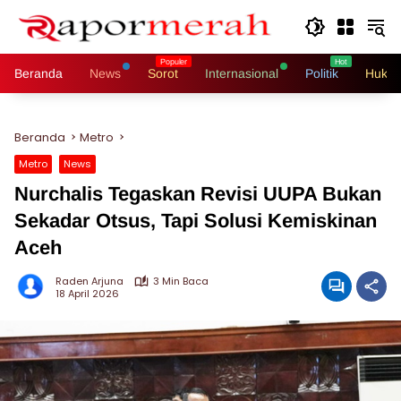
Langsung
ke
konten
Beranda
News
Sorot
Internasional
Politik
Hukri
Beranda
Metro
Metro
News
Nurchalis Tegaskan Revisi UUPA Bukan
Sekadar Otsus, Tapi Solusi Kemiskinan
Aceh
Raden Arjuna
3 Min Baca
18 April 2026