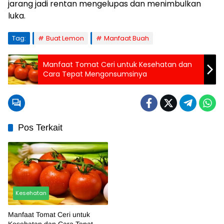
jarang jadi rentan mengelupas dan menimbulkan
luka.
Tag:
Buat Lemon
Manfaat Buah
Manfaat Tomat Ceri untuk Kesehatan dan
Cara Tepat Mengonsumsinya
Pos Terkait
Kesehatan
Manfaat Tomat Ceri untuk
Kesehatan dan Cara Tepat