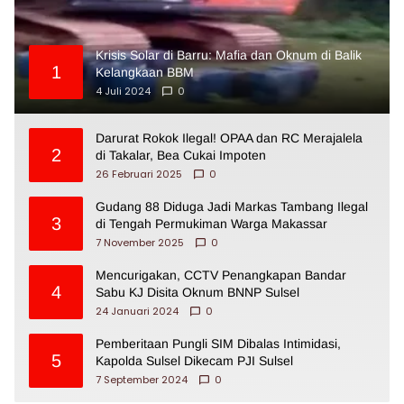
Krisis Solar di Barru: Mafia dan Oknum di Balik
1
Kelangkaan BBM
4 Juli 2024
0
Darurat Rokok Ilegal! OPAA dan RC Merajalela
2
di Takalar, Bea Cukai Impoten
26 Februari 2025
0
Gudang 88 Diduga Jadi Markas Tambang Ilegal
3
di Tengah Permukiman Warga Makassar
7 November 2025
0
Mencurigakan, CCTV Penangkapan Bandar
4
Sabu KJ Disita Oknum BNNP Sulsel
24 Januari 2024
0
Pemberitaan Pungli SIM Dibalas Intimidasi,
5
Kapolda Sulsel Dikecam PJI Sulsel
7 September 2024
0