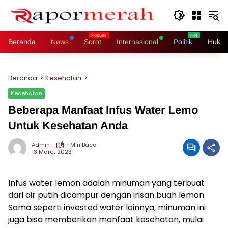
Langsung
ke
konten
Beranda
News
Sorot
Internasional
Politik
Hukri
Beranda
Kesehatan
Kesehatan
Beberapa Manfaat Infus Water Lemo
Untuk Kesehatan Anda
Admin
1 Min Baca
13 Maret 2023
Infus water lemon adalah minuman yang terbuat
dari air putih dicampur dengan irisan buah lemon.
Sama seperti invested water lainnya, minuman ini
juga bisa memberikan manfaat kesehatan, mulai