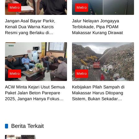
Metro
Metro
Jangan Asal Bayar Parkir,
Jalur Nelayan Jongayya
Kenali Dua Warna Karcis
Terblokade, Pipa PDAM
Resmi yang Berlaku di
Makassar Kurang Dirawat
Makassar
Metro
Metro
ACW Minta Kejari Usut Semua
Kebijakan Pilah Sampah di
Paket Jalan Beton Parepare
Makassar Harus Ditopang
2025, Jangan Hanya Fokus
Sistem, Bukan Sekadar
Temuan BPK
Regulasi
Berita Terkait