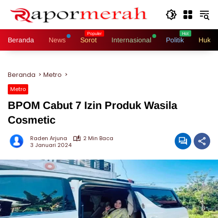
Langsung
ke
konten
Beranda
News
Sorot
Internasional
Politik
Hukri
Beranda
Metro
Metro
BPOM Cabut 7 Izin Produk Wasila
Cosmetic
Raden Arjuna
2 Min Baca
3 Januari 2024