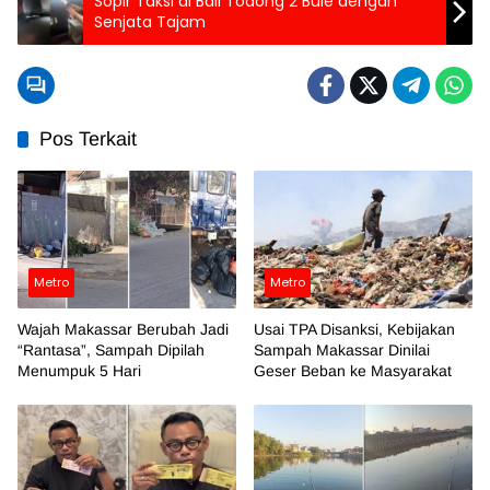
Sopir Taksi di Bali Todong 2 Bule dengan
Senjata Tajam
Pos Terkait
Metro
Metro
Wajah Makassar Berubah Jadi
Usai TPA Disanksi, Kebijakan
“Rantasa”, Sampah Dipilah
Sampah Makassar Dinilai
Menumpuk 5 Hari
Geser Beban ke Masyarakat