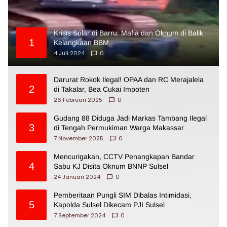
Krisis Solar di Barru: Mafia dan Oknum di Balik
1
Kelangkaan BBM
4 Juli 2024
0
Darurat Rokok Ilegal! OPAA dan RC Merajalela
2
di Takalar, Bea Cukai Impoten
26 Februari 2025
0
Gudang 88 Diduga Jadi Markas Tambang Ilegal
3
di Tengah Permukiman Warga Makassar
7 November 2025
0
Mencurigakan, CCTV Penangkapan Bandar
4
Sabu KJ Disita Oknum BNNP Sulsel
24 Januari 2024
0
Pemberitaan Pungli SIM Dibalas Intimidasi,
5
Kapolda Sulsel Dikecam PJI Sulsel
7 September 2024
0