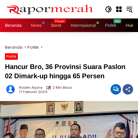
Langsung
ke
konten
Beranda
News
Sorot
Internasional
Politik
Hukri
Beranda
Politik
Politik
Hancur Bro, 36 Provinsi Suara Paslon
02 Dimark-up hingga 65 Persen
Raden Arjuna
2 Min Baca
17 Februari 2024