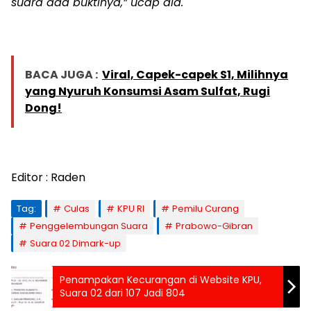
suara ada buktinya,” ucap dia.
BACA JUGA :
Viral, Capek-capek S1, Milihnya
yang Nyuruh Konsumsi Asam Sulfat, Rugi
Dong!
Editor : Raden
Tag:
Culas
KPU RI
Pemilu Curang
Penggelembungan Suara
Prabowo-Gibran
Suara 02 Dimark-up
Penampakan Kecurangan di Website KPU,
Suara 02 dari 107 Jadi 804