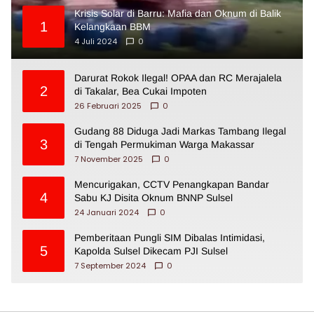
Krisis Solar di Barru: Mafia dan Oknum di Balik
1
Kelangkaan BBM
4 Juli 2024
0
Darurat Rokok Ilegal! OPAA dan RC Merajalela
2
di Takalar, Bea Cukai Impoten
26 Februari 2025
0
Gudang 88 Diduga Jadi Markas Tambang Ilegal
3
di Tengah Permukiman Warga Makassar
7 November 2025
0
Mencurigakan, CCTV Penangkapan Bandar
4
Sabu KJ Disita Oknum BNNP Sulsel
24 Januari 2024
0
Pemberitaan Pungli SIM Dibalas Intimidasi,
5
Kapolda Sulsel Dikecam PJI Sulsel
7 September 2024
0