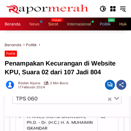
Langsung
ke
konten
Beranda
News
Sorot
Internasional
Politik
Hukri
Beranda
Politik
Politik
Penampakan Kecurangan di Website
KPU, Suara 02 dari 107 Jadi 804
Raden Arjuna
2 Min Baca
17 Februari 2024