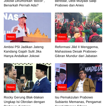
Jokowi Dirumorkan ‘Bocor’,
Beredar, Dedi Mulyadi Salip
Benarkah Pernah Ada?
Prabowo dan Anies
News
News
Ambisi PSI Jadikan Jateng
Reformasi Jilid II Menggema,
Kandang Gajah Sulit Jika
Mahasiswa Desak Prabowo-
Hanya Andalkan Jokowi
Gibran Mundur dari Jabatan
News
News
Rocky Gerung Blak-blakan
Isu Pemakzulan Prabowo
Ungkap Isi Obrolan dengan
Subianto Memanas, Pengamat