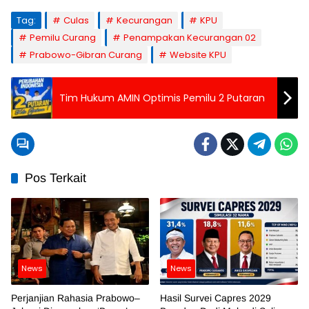
Tag:
Culas
Kecurangan
KPU
Pemilu Curang
Penampakan Kecurangan 02
Prabowo-Gibran Curang
Website KPU
Tim Hukum AMIN Optimis Pemilu 2 Putaran
Pos Terkait
News
News
Perjanjian Rahasia Prabowo–
Hasil Survei Capres 2029