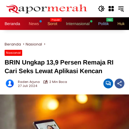
Langsung
ke
konten
Beranda
News
Sorot
Internasional
Politik
Hukri
Beranda
Nasional
Nasional
BRIN Ungkap 13,9 Persen Remaja RI
Cari Seks Lewat Aplikasi Kencan
Raden Arjuna
2 Min Baca
27 Juli 2024