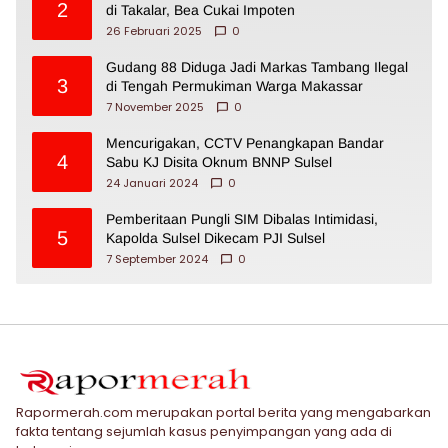
2
di Takalar, Bea Cukai Impoten
26 Februari 2025
0
Gudang 88 Diduga Jadi Markas Tambang Ilegal
3
di Tengah Permukiman Warga Makassar
7 November 2025
0
Mencurigakan, CCTV Penangkapan Bandar
4
Sabu KJ Disita Oknum BNNP Sulsel
24 Januari 2024
0
Pemberitaan Pungli SIM Dibalas Intimidasi,
5
Kapolda Sulsel Dikecam PJI Sulsel
7 September 2024
0
Rapormerah.com merupakan portal berita yang mengabarkan
fakta tentang sejumlah kasus penyimpangan yang ada di