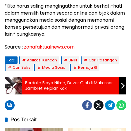
“Kita harus saling mengingatkan untuk berhati-hati
dalam memilih teman secara online dan bijak dalam
menggunakan media sosial dengan memahami
konsep persetujuan dan menghormati privasi orang
lain,” pungkasnya.
Source :
zonafaktualnews.com
Tag:
Aplikasi Kencan
BRIN
Cari Pasangan
Cari Seks
Media Sosial
Remaja RI
Berdalih Biaya Nikah, Driver Ojol di Makassar
Jambret Pejalan Kaki
Pos Terkait