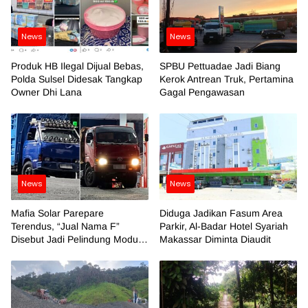
News
News
Produk HB Ilegal Dijual Bebas,
SPBU Pettuadae Jadi Biang
Polda Sulsel Didesak Tangkap
Kerok Antrean Truk, Pertamina
Owner Dhi Lana
Gagal Pengawasan
News
News
Mafia Solar Parepare
Diduga Jadikan Fasum Area
Terendus, “Jual Nama F”
Parkir, Al-Badar Hotel Syariah
Disebut Jadi Pelindung Modus
Makassar Diminta Diaudit
Kotor