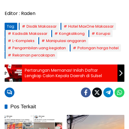
Editor : Raden
Tag:
Disdik Makassar
Hotel MaxOne Makassar
Kadisdik Makassar
Kongkalikong
Korupsi
L-Kompleks
Manipulasi anggaran
Pengambilan uang kegiatan
Potongan harga hotel
Rekaman percakapan
Pertarungan Memanas! Inilah Daftar
Lengkap Calon Kepala Daerah di Sulsel
Pos Terkait