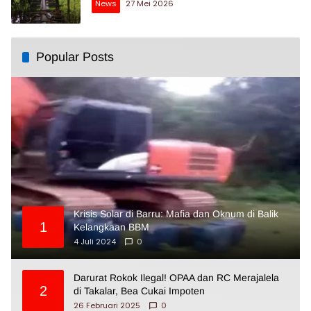
News
27 Mei 2026
Popular Posts
Krisis Solar di Barru: Mafia dan Oknum di Balik
1
Kelangkaan BBM
4 Juli 2024
0
Darurat Rokok Ilegal! OPAA dan RC Merajalela
2
di Takalar, Bea Cukai Impoten
26 Februari 2025
0