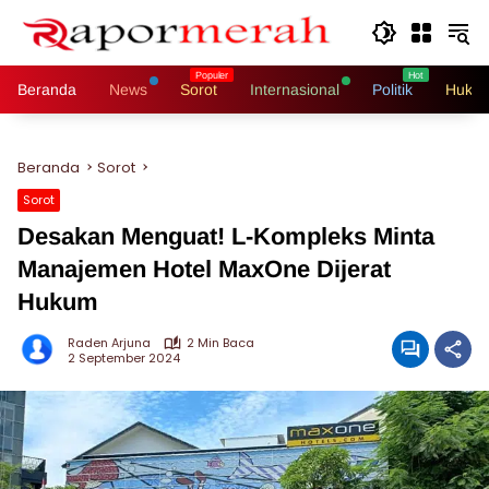
Langsung
ke
konten
Beranda
News
Sorot
Internasional
Politik
Hukri
Beranda
Sorot
Sorot
Desakan Menguat! L-Kompleks Minta
Manajemen Hotel MaxOne Dijerat
Hukum
Raden Arjuna
2 Min Baca
2 September 2024