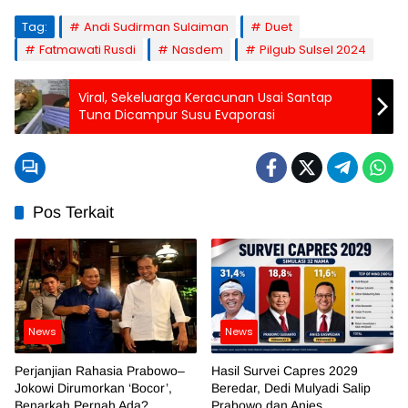
Tag:
Andi Sudirman Sulaiman
Duet
Fatmawati Rusdi
Nasdem
Pilgub Sulsel 2024
Viral, Sekeluarga Keracunan Usai Santap
Tuna Dicampur Susu Evaporasi
Pos Terkait
News
News
Perjanjian Rahasia Prabowo–
Hasil Survei Capres 2029
Jokowi Dirumorkan ‘Bocor’,
Beredar, Dedi Mulyadi Salip
Benarkah Pernah Ada?
Prabowo dan Anies