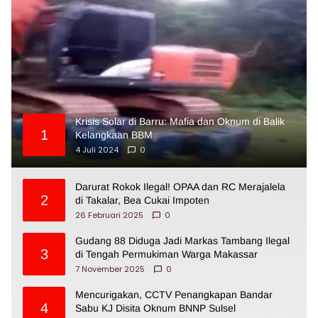
Krisis Solar di Barru: Mafia dan Oknum di Balik
1
Kelangkaan BBM
4 Juli 2024
0
Darurat Rokok Ilegal! OPAA dan RC Merajalela
2
di Takalar, Bea Cukai Impoten
26 Februari 2025
0
Gudang 88 Diduga Jadi Markas Tambang Ilegal
3
di Tengah Permukiman Warga Makassar
7 November 2025
0
Mencurigakan, CCTV Penangkapan Bandar
4
Sabu KJ Disita Oknum BNNP Sulsel