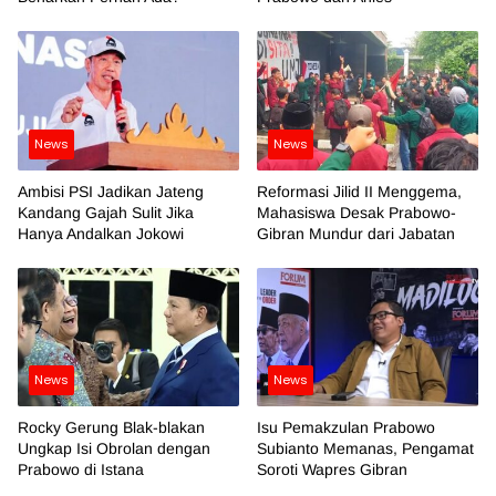
News
News
Ambisi PSI Jadikan Jateng
Reformasi Jilid II Menggema,
Kandang Gajah Sulit Jika
Mahasiswa Desak Prabowo-
Hanya Andalkan Jokowi
Gibran Mundur dari Jabatan
News
News
Rocky Gerung Blak-blakan
Isu Pemakzulan Prabowo
Ungkap Isi Obrolan dengan
Subianto Memanas, Pengamat
Prabowo di Istana
Soroti Wapres Gibran