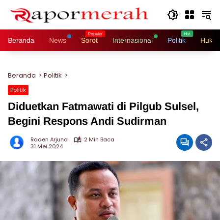
Langsung
ke
konten
Beranda
News
Sorot
Internasional
Politik
Hukri
Beranda
Politik
Politik
Diduetkan Fatmawati di Pilgub Sulsel,
Begini Respons Andi Sudirman
Raden Arjuna
2 Min Baca
31 Mei 2024