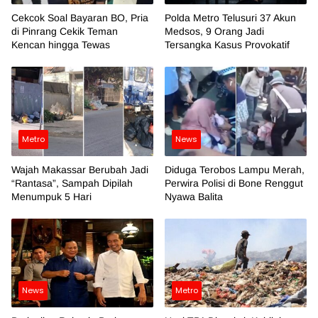
Cekcok Soal Bayaran BO, Pria
Polda Metro Telusuri 37 Akun
di Pinrang Cekik Teman
Medsos, 9 Orang Jadi
Kencan hingga Tewas
Tersangka Kasus Provokatif
Metro
News
Wajah Makassar Berubah Jadi
Diduga Terobos Lampu Merah,
“Rantasa”, Sampah Dipilah
Perwira Polisi di Bone Renggut
Menumpuk 5 Hari
Nyawa Balita
News
Metro