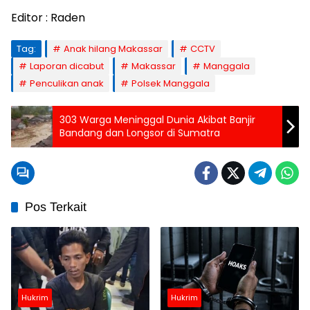
Editor : Raden
Tag:
Anak hilang Makassar
CCTV
Laporan dicabut
Makassar
Manggala
Penculikan anak
Polsek Manggala
303 Warga Meninggal Dunia Akibat Banjir
Bandang dan Longsor di Sumatra
Pos Terkait
Hukrim
Hukrim