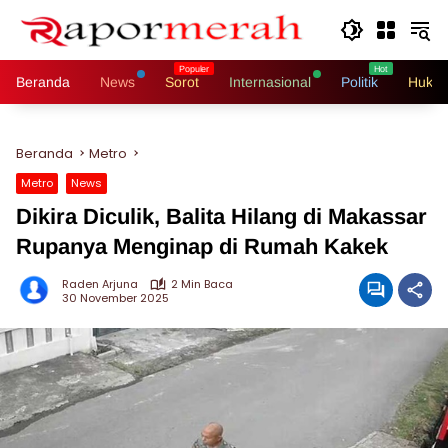
Langsung
ke
konten
Beranda
News
Sorot
Internasional
Politik
Hukri
Beranda
Metro
Metro
News
Dikira Diculik, Balita Hilang di Makassar
Rupanya Menginap di Rumah Kakek
Raden Arjuna
2 Min Baca
30 November 2025