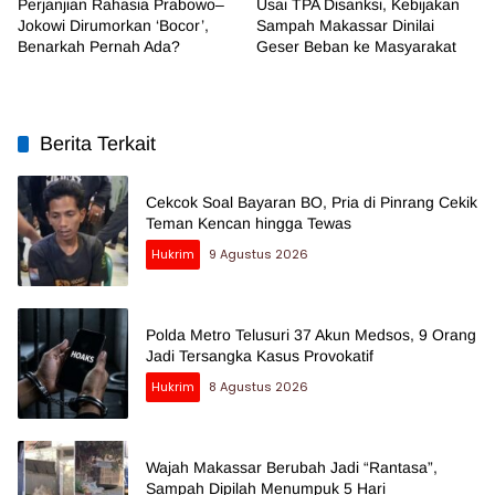
Perjanjian Rahasia Prabowo–
Usai TPA Disanksi, Kebijakan
Jokowi Dirumorkan ‘Bocor’,
Sampah Makassar Dinilai
Benarkah Pernah Ada?
Geser Beban ke Masyarakat
Berita Terkait
Cekcok Soal Bayaran BO, Pria di Pinrang Cekik
Teman Kencan hingga Tewas
Hukrim
9 Agustus 2026
Polda Metro Telusuri 37 Akun Medsos, 9 Orang
Jadi Tersangka Kasus Provokatif
Hukrim
8 Agustus 2026
Wajah Makassar Berubah Jadi “Rantasa”,
Sampah Dipilah Menumpuk 5 Hari