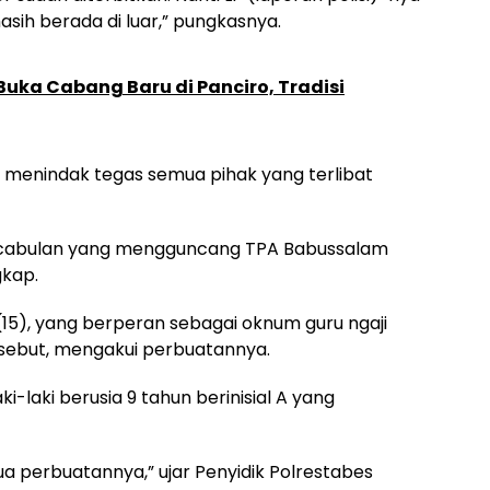
asih berada di luar,” pungkasnya.
uka Cabang Baru di Panciro, Tradisi
kan menindak tegas semua pihak yang terlibat
ncabulan yang mengguncang TPA Babussalam
gkap.
 (15), yang berperan sebagai oknum guru ngaji
ersebut, mengakui perbuatannya.
i-laki berusia 9 tahun berinisial A yang
a perbuatannya,” ujar Penyidik Polrestabes