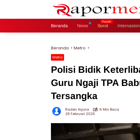
Langsung
ke
konten
Beranda
News
Sorot
Internasion
Beranda
Metro
Metro
Polisi Bidik Keterli
Guru Ngaji TPA Bab
Tersangka
Raden Arjuna
6 Min Baca
28 Februari 2025