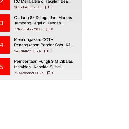
2
RC Merajalela di Takalar, Bea
Cukai Impoten
26 Februari 2025
0
Gudang 88 Diduga Jadi Markas
3
Tambang Ilegal di Tengah
Permukiman Warga Makassar
7 November 2025
0
Mencurigakan, CCTV
4
Penangkapan Bandar Sabu KJ
Disita Oknum BNNP Sulsel
24 Januari 2024
0
Pemberitaan Pungli SIM Dibalas
5
Intimidasi, Kapolda Sulsel
Dikecam PJI Sulsel
7 September 2024
0