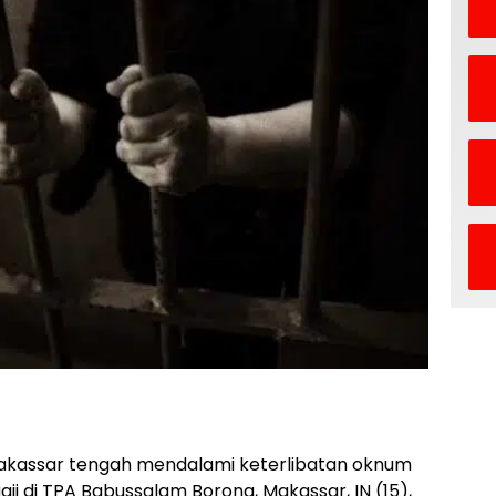
akassar tengah mendalami keterlibatan oknum
ji di TPA Babussalam Borong, Makassar, IN (15),