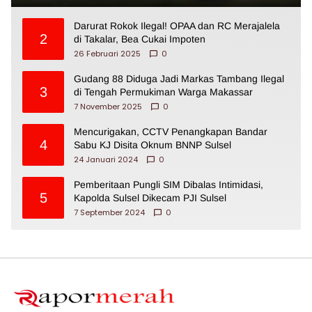
Darurat Rokok Ilegal! OPAA dan RC Merajalela
2
di Takalar, Bea Cukai Impoten
26 Februari 2025
0
Gudang 88 Diduga Jadi Markas Tambang Ilegal
3
di Tengah Permukiman Warga Makassar
7 November 2025
0
Mencurigakan, CCTV Penangkapan Bandar
4
Sabu KJ Disita Oknum BNNP Sulsel
24 Januari 2024
0
Pemberitaan Pungli SIM Dibalas Intimidasi,
5
Kapolda Sulsel Dikecam PJI Sulsel
7 September 2024
0