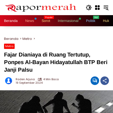
Langsung
ke
konten
Beranda
News
Sorot
Internasional
Politik
Hukri
Beranda
Metro
Metro
Fajar Dianiaya di Ruang Tertutup,
Ponpes Al-Bayan Hidayatullah BTP Beri
Janji Palsu
Raden Arjuna
4 Min Baca
19 September 2024