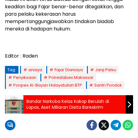
keadilan bagi Fajar benar-benar ditegakkan, dan
para pelaku kekerasan harus
mempertanggungjawabkan tindakan biadab
mereka di hadapan hukum.
Editor : Raden
Tag:
aniaya
Fajar Dianiaya
Janji Palsu
Penyiksaan
Polrestabes Makassar
Ponpes Al-Bayan Hidayatullah BTP
Santri Pondok
Bandar Narkoba Kelas Kakap Berulah di
Lapas, Aset Miliaran Disita Bareskrim