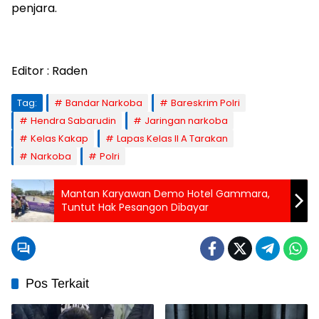
penjara.
Editor : Raden
Tag:
Bandar Narkoba
Bareskrim Polri
Hendra Sabarudin
Jaringan narkoba
Kelas Kakap
Lapas Kelas II A Tarakan
Narkoba
Polri
Mantan Karyawan Demo Hotel Gammara,
Tuntut Hak Pesangon Dibayar
Pos Terkait