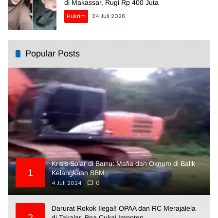
di Makassar, Rugi Rp 400 Juta
Hukrim
24 Juli 2026
Popular Posts
Krisis Solar di Barru: Mafia dan Oknum di Balik
1
Kelangkaan BBM
4 Juli 2024
0
Darurat Rokok Ilegal! OPAA dan RC Merajalela
2
di Takalar, Bea Cukai Impoten