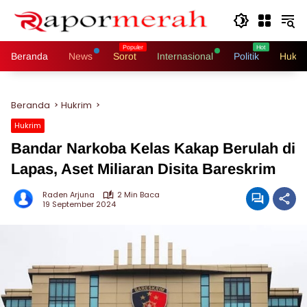
Langsung
ke
konten
Beranda
News
Sorot
Internasional
Politik
Hukri
Beranda
Hukrim
Hukrim
Bandar Narkoba Kelas Kakap Berulah di
Lapas, Aset Miliaran Disita Bareskrim
Raden Arjuna
2 Min Baca
19 September 2024