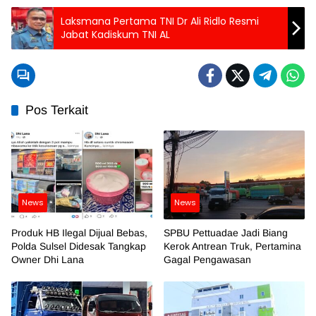
Laksmana Pertama TNI Dr Ali Ridlo Resmi
Jabat Kadiskum TNI AL
Pos Terkait
News
News
Produk HB Ilegal Dijual Bebas,
SPBU Pettuadae Jadi Biang
Polda Sulsel Didesak Tangkap
Kerok Antrean Truk, Pertamina
Owner Dhi Lana
Gagal Pengawasan