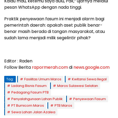
Kalau mau, ketemu saya dulu, Pak,” ujarnya melalui
pesan WhatsApp dengan nada tinggi.
Praktik penyewaan fasum ini menjadi alarm bagi
pemerintah daerah: apakah aset publik benar-
benar masih berada di tangan masyarakat, atau
sudah lama menjadi milik segelintir pihak?
Editor : Raden
Follow Berita
rapormerah.com
di
news.google.com
Tag:
Fasilitas Umum Maros
Kwitansi Sewa Ilegal
Ladang Bisnis Fasum
Maros Sulawesi Selatan
Pedagang Fasum PTB
Penyalahgunaan Lahan Publik
Penyewaan Fasum
PT Bumicom Maros
PTB Maros
Sewa Lahan Jalan Azalea