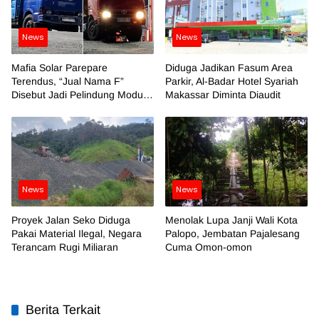
News
News
Mafia Solar Parepare
Diduga Jadikan Fasum Area
Terendus, “Jual Nama F”
Parkir, Al-Badar Hotel Syariah
Disebut Jadi Pelindung Modus
Makassar Diminta Diaudit
Kotor
News
News
Proyek Jalan Seko Diduga
Menolak Lupa Janji Wali Kota
Pakai Material Ilegal, Negara
Palopo, Jembatan Pajalesang
Terancam Rugi Miliaran
Cuma Omon-omon
Berita Terkait