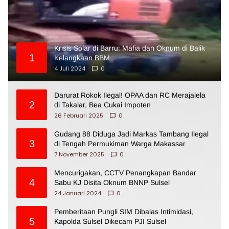
Krisis Solar di Barru: Mafia dan Oknum di Balik
1
Kelangkaan BBM
4 Juli 2024
0
Darurat Rokok Ilegal! OPAA dan RC Merajalela
2
di Takalar, Bea Cukai Impoten
26 Februari 2025
0
Gudang 88 Diduga Jadi Markas Tambang Ilegal
3
di Tengah Permukiman Warga Makassar
7 November 2025
0
Mencurigakan, CCTV Penangkapan Bandar
4
Sabu KJ Disita Oknum BNNP Sulsel
24 Januari 2024
0
Pemberitaan Pungli SIM Dibalas Intimidasi,
5
Kapolda Sulsel Dikecam PJI Sulsel