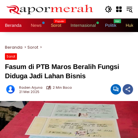
Langsung
ke
konten
Beranda
News
Sorot
Internasional
Politik
Hukri
Beranda
Sorot
Sorot
Fasum di PTB Maros Beralih Fungsi
Diduga Jadi Lahan Bisnis
Raden Arjuna
2 Min Baca
21 Mei 2025