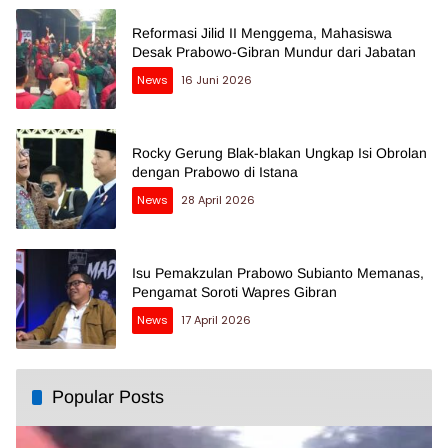
Reformasi Jilid II Menggema, Mahasiswa
Desak Prabowo-Gibran Mundur dari Jabatan
News
16 Juni 2026
Rocky Gerung Blak-blakan Ungkap Isi Obrolan
dengan Prabowo di Istana
News
28 April 2026
Isu Pemakzulan Prabowo Subianto Memanas,
Pengamat Soroti Wapres Gibran
News
17 April 2026
Popular Posts