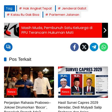
Tag:
Hak Angket Tepat
Jenderal Gatot
Kalau Itu Gak Bisa
Parlemen Jalanan
Masih Muda, Pembunuh Satu Keluarga di
PPU Terancam Hukuman Mati
Pos Terkait
News
News
Perjanjian Rahasia Prabowo–
Hasil Survei Capres 2029
Jokowi Dirumorkan ‘Bocor’,
Beredar, Dedi Mulyadi Salip