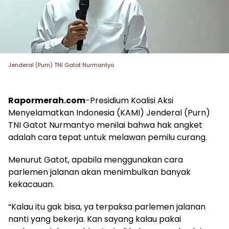
Jenderal (Purn) TNI Gatot Nurmantyo
Rapormerah.com
-Presidium Koalisi Aksi
Menyelamatkan Indonesia (KAMI) Jenderal (Purn)
TNI Gatot Nurmantyo menilai bahwa hak angket
adalah cara tepat untuk melawan pemilu curang.
Menurut Gatot, apabila menggunakan cara
parlemen jalanan akan menimbulkan banyak
kekacauan.
“Kalau itu gak bisa, ya terpaksa parlemen jalanan
nanti yang bekerja. Kan sayang kalau pakai