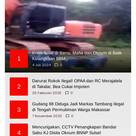
Krisis Solar di Barru: Mafia dan Oknum di Balik
1
Kelangkaan BBM
4 Juli 2024
0
Darurat Rokok Ilegal! OPAA dan RC Merajalela
2
di Takalar, Bea Cukai Impoten
26 Februari 2025
0
Gudang 88 Diduga Jadi Markas Tambang Ilegal
3
di Tengah Permukiman Warga Makassar
7 November 2025
0
Mencurigakan, CCTV Penangkapan Bandar
4
Sabu KJ Disita Oknum BNNP Sulsel