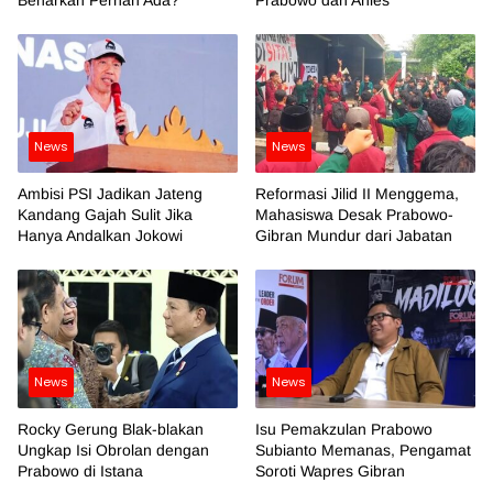
Benarkah Pernah Ada?
Prabowo dan Anies
News
News
Ambisi PSI Jadikan Jateng
Reformasi Jilid II Menggema,
Kandang Gajah Sulit Jika
Mahasiswa Desak Prabowo-
Hanya Andalkan Jokowi
Gibran Mundur dari Jabatan
News
News
Rocky Gerung Blak-blakan
Isu Pemakzulan Prabowo
Ungkap Isi Obrolan dengan
Subianto Memanas, Pengamat
Prabowo di Istana
Soroti Wapres Gibran