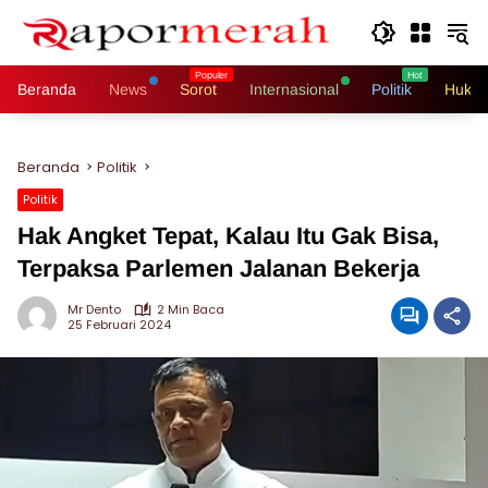
Langsung
ke
konten
Beranda
News
Sorot
Internasional
Politik
Hukri
Beranda
Politik
Politik
Hak Angket Tepat, Kalau Itu Gak Bisa,
Terpaksa Parlemen Jalanan Bekerja
Mr Dento
2 Min Baca
25 Februari 2024