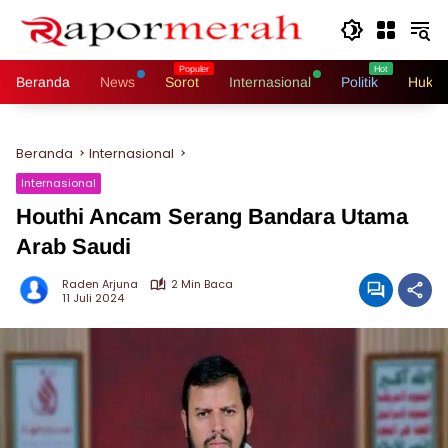
Langsung
ke
konten
Beranda
News
Sorot
Internasional
Politik
Hukri
Beranda
Internasional
Internasional
Houthi Ancam Serang Bandara Utama
Arab Saudi
Raden Arjuna
2 Min Baca
11 Juli 2024