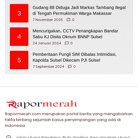
Gudang 88 Diduga Jadi Markas Tambang Ilegal
3
di Tengah Permukiman Warga Makassar
7 November 2025
0
Mencurigakan, CCTV Penangkapan Bandar
4
Sabu KJ Disita Oknum BNNP Sulsel
24 Januari 2024
0
Pemberitaan Pungli SIM Dibalas Intimidasi,
5
Kapolda Sulsel Dikecam PJI Sulsel
7 September 2024
0
Rapormerah.com merupakan portal berita yang mengabarkan
fakta tentang sejumlah kasus penyimpangan yang ada di
Indonesia
Jalan Ujung Pandang, Bulo Gading, Kec.amatan Ujung