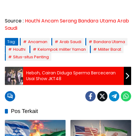
Source :
Houthi Ancam Serang Bandara Utama Arab
Saudi
Tag:
Ancaman
Arab Saudi
Bandara Utama
Houthi
Kelompok militer Yaman
Militer Barat
Situs-situs Penting
Heboh, Cairan Diduga Sperma Berceceran
Usai Show JKT48
Pos Terkait