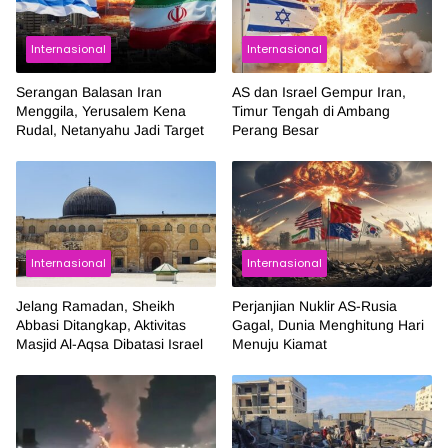
Internasional
Internasional
Serangan Balasan Iran
AS dan Israel Gempur Iran,
Menggila, Yerusalem Kena
Timur Tengah di Ambang
Rudal, Netanyahu Jadi Target
Perang Besar
Internasional
Internasional
Jelang Ramadan, Sheikh
Perjanjian Nuklir AS-Rusia
Abbasi Ditangkap, Aktivitas
Gagal, Dunia Menghitung Hari
Masjid Al-Aqsa Dibatasi Israel
Menuju Kiamat