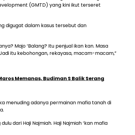
velopment (GMTD) yang kini ikut terseret
ng digugat dalam kasus tersebut dan
anya? Majo ‘Balang? Itu penjual ikan kan. Masa
i? Jadi itu kebohongan, rekayasa, macam-macam,”
aros Memanas, Budiman S Balik Serang
rbuka menuding adanya permainan mafia tanah di
a.
dulu dari Haji Najmiah. Haji Najmiah ‘kan mafia