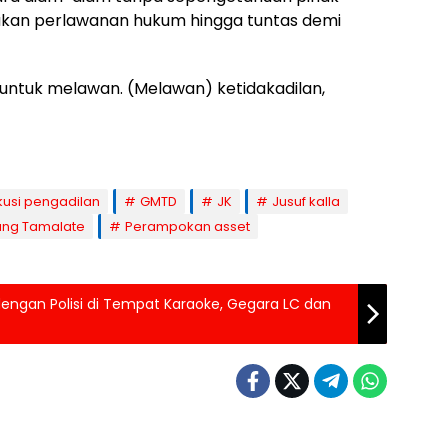
ukan perlawanan hukum hingga tuntas demi
 untuk melawan. (Melawan) ketidakadilan,
kusi pengadilan
GMTD
JK
Jusuf kalla
ung Tamalate
Perampokan asset
engan Polisi di Tempat Karaoke, Gegara LC dan