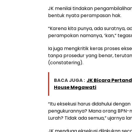
JK menilai tindakan pengambilaliha
bentuk nyata perampasan hak.
“Karena kita punya, ada suratnya, ad
perampokan namanya, ‘kan,” tegas
Ia juga mengkritik keras proses ek
tanpa prosedur yang benar, teruta
(constatering).
BACA JUGA :
JK Bicara Pertand
House Megawati
“Itu eksekusi harus didahului deng
pengukurannya? Mana orang BPN-
Lurah? Tidak ada semua,” ujarnya la
JK menduga eksekusi dilakukan se