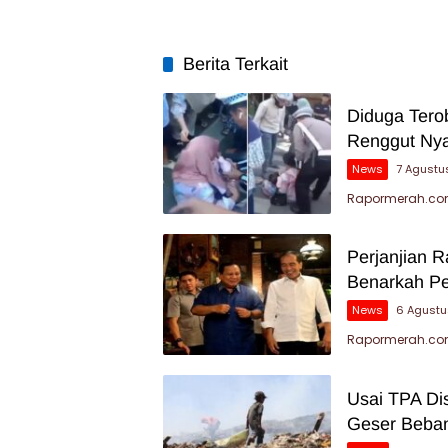
Berita Terkait
Diduga Tero
Renggut Nya
News
7 Agustu
Rapormerah.com
Perjanjian 
Benarkah P
News
6 Agustu
Rapormerah.com
Usai TPA Di
Geser Beban