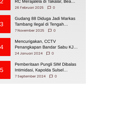
2
RC Merajalela di Takalar, Bea
Cukai Impoten
26 Februari 2025
0
Gudang 88 Diduga Jadi Markas
3
Tambang Ilegal di Tengah
Permukiman Warga Makassar
7 November 2025
0
Mencurigakan, CCTV
4
Penangkapan Bandar Sabu KJ
Disita Oknum BNNP Sulsel
24 Januari 2024
0
Pemberitaan Pungli SIM Dibalas
5
Intimidasi, Kapolda Sulsel
Dikecam PJI Sulsel
7 September 2024
0