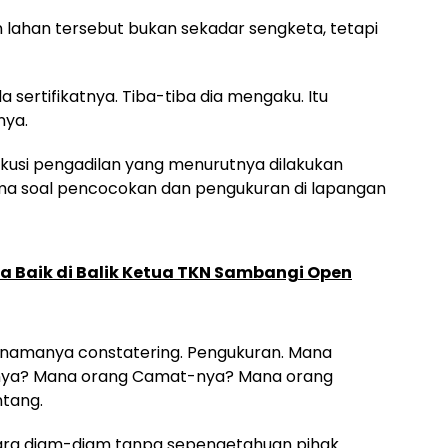
n lahan tersebut bukan sekadar sengketa, tetapi
a sertifikatnya. Tiba-tiba dia mengaku. Itu
nya.
sekusi pengadilan yang menurutnya dilakukan
ma soal pencocokan dan pengukuran di lapangan
a Baik di Balik Ketua TKN Sambangi Open
an namanya constatering. Pengukuran. Mana
nya? Mana orang Camat-nya? Mana orang
ntang.
cara diam-diam tanpa sepengetahuan pihak