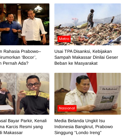
Metro
an Rahasia Prabowo–
Usai TPA Disanksi, Kebijakan
irumorkan ‘Bocor’,
Sampah Makassar Dinilai Geser
h Pernah Ada?
Beban ke Masyarakat
Nasional
sal Bayar Parkir, Kenali
Media Belanda Ungkit Isu
na Karcis Resmi yang
Indonesia Bangkrut, Prabowo
di Makassar
Singgung “Londo Ireng”