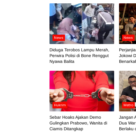
News
News
Diduga Terobos Lampu Merah,
Perjanji
Perwira Polisi di Bone Renggut
Jokowi D
Nyawa Balita
Benarka
Hukrim
Metro
Sebar Hoaks Ajakan Demo
Jangan A
Gulingkan Prabowo, Wanita di
Dua War
Ciamis Ditangkap
Berlaku 