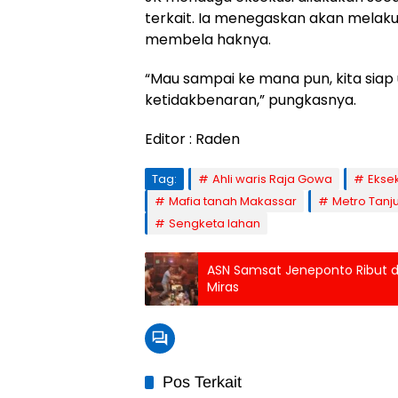
terkait. Ia menegaskan akan melak
membela haknya.
“Mau sampai ke mana pun, kita siap
ketidakbenaran,” pungkasnya.
Editor : Raden
Tag:
Ahli waris Raja Gowa
Ekse
Mafia tanah Makassar
Metro Tanj
Sengketa lahan
ASN Samsat Jeneponto Ribut d
Miras
Pos Terkait