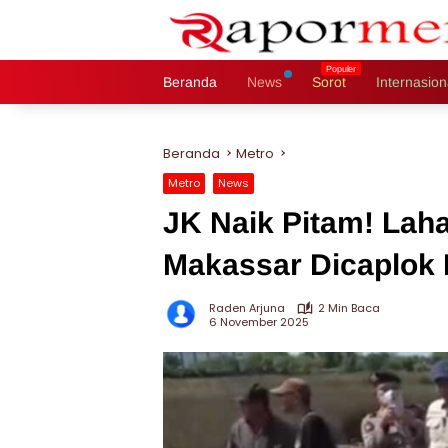
Langsung
ke
konten
Beranda
News
Sorot
Internasion
Beranda
Metro
Metro
News
JK Naik Pitam! Laha
Makassar Dicaplok 
Raden Arjuna
2 Min Baca
6 November 2025