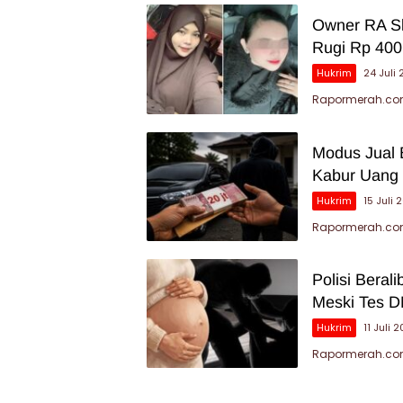
Owner RA Sk
Rugi Rp 400
Hukrim
24 Juli
Rapormerah.com
Modus Jual 
Kabur Uang 
Hukrim
15 Juli 
Rapormerah.com 
Polisi Beral
Meski Tes D
Hukrim
11 Juli 
Rapormerah.com 