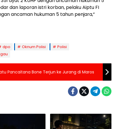
l 351 ayat 2 KUHP dengan ancaman hukuman 5
dar dan laporan istri korban, pelaku Aiptu FI
engan ancaman hukuman 5 tahun penjara,”
dpo
Oknum Polisi
Polisi
ggau
tu Pancaitana Bone Terjun ke Jurang di Maros