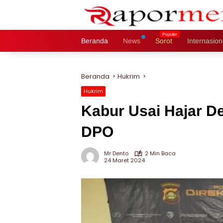
Langsung
ke
konten
Beranda
News
Sorot
Internasion
Beranda
Hukrim
Hukrim
Kabur Usai Hajar De
DPO
Mr Dento
2 Min Baca
24 Maret 2024