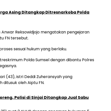
rga Asing Ditangkap Ditresnarkoba Polda
s Anwar Reksowidjojo mengatakan pengejaran
tu FN tersebut.
iproses sesuai hukum yang berlaku.
Ditreskrimum Polda Sumsel dengan dibantu Polres
tegasnya.
ri (43), istri Deddi Zuheransyah yang
ditusuk oleh Aiptu FN.
oreng, Polisi di Sinjai Ditangkap Jual Sabu