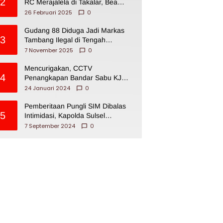
2
RC Merajalela di Takalar, Bea
Cukai Impoten
26 Februari 2025
0
Gudang 88 Diduga Jadi Markas
3
Tambang Ilegal di Tengah
Permukiman Warga Makassar
7 November 2025
0
Mencurigakan, CCTV
4
Penangkapan Bandar Sabu KJ
Disita Oknum BNNP Sulsel
24 Januari 2024
0
Pemberitaan Pungli SIM Dibalas
5
Intimidasi, Kapolda Sulsel
Dikecam PJI Sulsel
7 September 2024
0