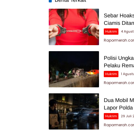
Berita Terkait
Sebar Hoaks
Ciamis Dita
Hukrim
4 Agus
Rapormerah.com 
Polisi Ungk
Pelaku Rema
Hukrim
1 Agust
Rapormerah.co
Dua Mobil Me
Lapor Polda
Hukrim
29 Juli
Rapormerah.com