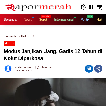
Langsung
ke
konten
Beranda
News
Sorot
Internasional
Politik
Hukri
Beranda
Hukrim
Hukrim
Modus Janjikan Uang, Gadis 12 Tahun di
Kolut Diperkosa
Raden Arjuna
1 Min Baca
26 April 2024