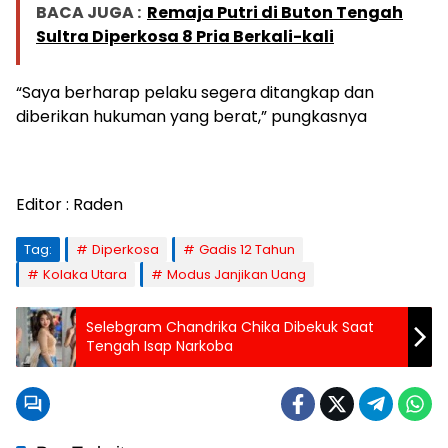
BACA JUGA :
Remaja Putri di Buton Tengah
Sultra Diperkosa 8 Pria Berkali-kali
“Saya berharap pelaku segera ditangkap dan
diberikan hukuman yang berat,” pungkasnya
Editor : Raden
Tag:
Diperkosa
Gadis 12 Tahun
Kolaka Utara
Modus Janjikan Uang
Selebgram Chandrika Chika Dibekuk Saat
Tengah Isap Narkoba