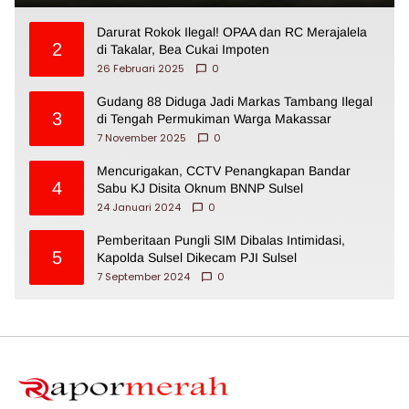
Darurat Rokok Ilegal! OPAA dan RC Merajalela
2
di Takalar, Bea Cukai Impoten
26 Februari 2025
0
Gudang 88 Diduga Jadi Markas Tambang Ilegal
3
di Tengah Permukiman Warga Makassar
7 November 2025
0
Mencurigakan, CCTV Penangkapan Bandar
4
Sabu KJ Disita Oknum BNNP Sulsel
24 Januari 2024
0
Pemberitaan Pungli SIM Dibalas Intimidasi,
5
Kapolda Sulsel Dikecam PJI Sulsel
7 September 2024
0