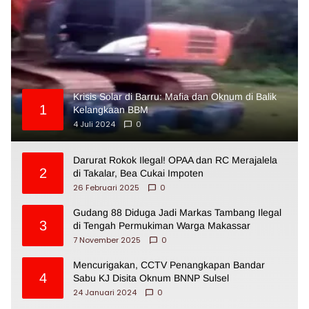
Krisis Solar di Barru: Mafia dan Oknum di Balik
1
Kelangkaan BBM
4 Juli 2024
0
Darurat Rokok Ilegal! OPAA dan RC Merajalela
2
di Takalar, Bea Cukai Impoten
26 Februari 2025
0
Gudang 88 Diduga Jadi Markas Tambang Ilegal
3
di Tengah Permukiman Warga Makassar
7 November 2025
0
Mencurigakan, CCTV Penangkapan Bandar
4
Sabu KJ Disita Oknum BNNP Sulsel
24 Januari 2024
0