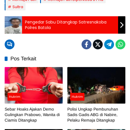
Sultra
Pengedar Sabu Ditangkap Satresnakoba
Polres Batola
Pos Terkait
Hukrim
Hukrim
Sebar Hoaks Ajakan Demo
Polisi Ungkap Pembunuhan
Gulingkan Prabowo, Wanita di
Sadis Gadis ABG di Nabire,
Ciamis Ditangkap
Pelaku Remaja Ditangkap