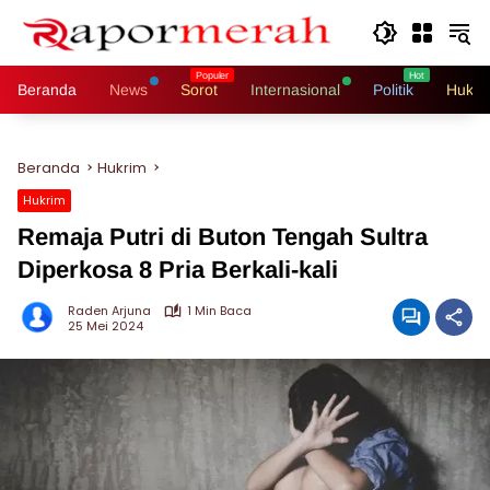
Langsung
ke
konten
Beranda
News
Sorot
Internasional
Politik
Hukri
Beranda
Hukrim
Hukrim
Remaja Putri di Buton Tengah Sultra
Diperkosa 8 Pria Berkali-kali
Raden Arjuna
1 Min Baca
25 Mei 2024