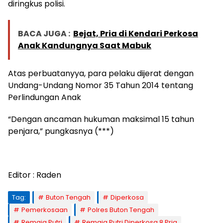
diringkus polisi.
BACA JUGA :
Bejat, Pria di Kendari Perkosa
Anak Kandungnya Saat Mabuk
Atas perbuatanyya, para pelaku dijerat dengan
Undang-Undang Nomor 35 Tahun 2014 tentang
Perlindungan Anak
“Dengan ancaman hukuman maksimal 15 tahun
penjara,” pungkasnya (***)
Editor : Raden
Tag:
Buton Tengah
Diperkosa
Pemerkosaan
Polres Buton Tengah
Remaja Putri
Remaja Putri Diperkosa 8 Pria