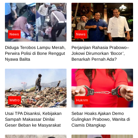
News
News
Diduga Terobos Lampu Merah,
Perjanjian Rahasia Prabowo–
Perwira Polisi di Bone Renggut
Jokowi Dirumorkan ‘Bocor’,
Nyawa Balita
Benarkah Pernah Ada?
Metro
Hukrim
Usai TPA Disanksi, Kebijakan
Sebar Hoaks Ajakan Demo
Sampah Makassar Dinilai
Gulingkan Prabowo, Wanita di
Geser Beban ke Masyarakat
Ciamis Ditangkap