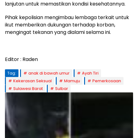
lanjutan untuk memastikan kondisi kesehatannya.
Pihak kepolisian mengimbau lembaga terkait untuk
ikut memberikan dukungan terhadap korban,
mengingat tekanan yang dialami selama ini.
Editor : Raden
Tag:
anak di bawah umur
Ayah Tiri
Kekerasan Seksual
Mamuju
Pemerkosaan
Sulawesi Barat
Sulbar