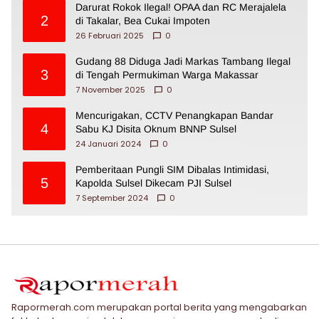
Darurat Rokok Ilegal! OPAA dan RC Merajalela
2
di Takalar, Bea Cukai Impoten
26 Februari 2025
0
Gudang 88 Diduga Jadi Markas Tambang Ilegal
3
di Tengah Permukiman Warga Makassar
7 November 2025
0
Mencurigakan, CCTV Penangkapan Bandar
4
Sabu KJ Disita Oknum BNNP Sulsel
24 Januari 2024
0
Pemberitaan Pungli SIM Dibalas Intimidasi,
5
Kapolda Sulsel Dikecam PJI Sulsel
7 September 2024
0
Rapormerah.com merupakan portal berita yang mengabarkan