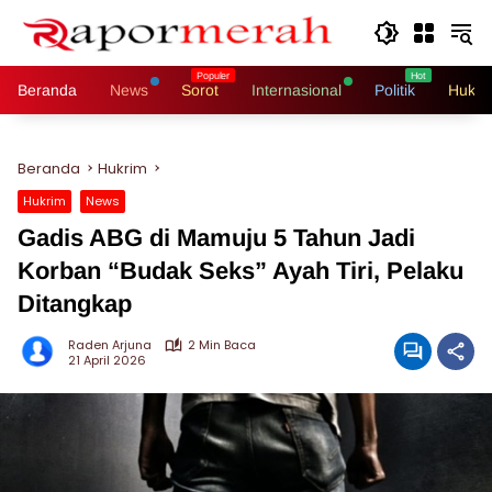
Langsung
ke
konten
Beranda
News
Sorot
Internasional
Politik
Hukri
Beranda
Hukrim
Hukrim
News
Gadis ABG di Mamuju 5 Tahun Jadi
Korban “Budak Seks” Ayah Tiri, Pelaku
Ditangkap
Raden Arjuna
2 Min Baca
21 April 2026