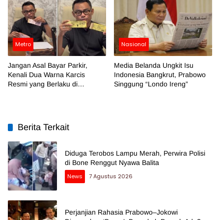
Metro
Nasional
Jangan Asal Bayar Parkir,
Media Belanda Ungkit Isu
Kenali Dua Warna Karcis
Indonesia Bangkrut, Prabowo
Resmi yang Berlaku di
Singgung “Londo Ireng”
Makassar
Berita Terkait
Diduga Terobos Lampu Merah, Perwira Polisi
di Bone Renggut Nyawa Balita
News
7 Agustus 2026
Perjanjian Rahasia Prabowo–Jokowi