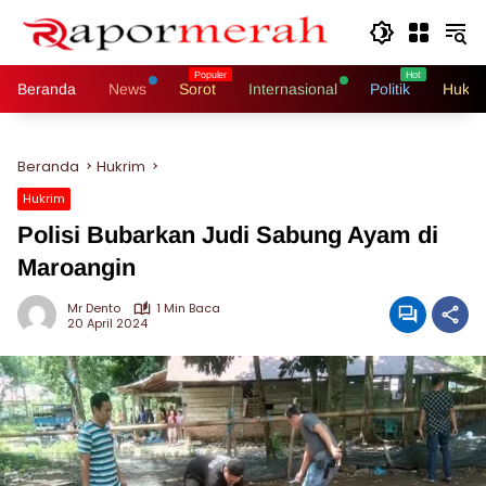
Langsung
ke
konten
Beranda
News
Sorot
Internasional
Politik
Hukri
Beranda
Hukrim
Hukrim
Polisi Bubarkan Judi Sabung Ayam di
Maroangin
Mr Dento
1 Min Baca
20 April 2024