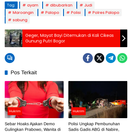
Tag:
ayam
dibubarkan
Judi
Maroangin
Palopo
Polisi
Polres Palopo
sabung
Geger, Mayat Bayi Ditemukan di Kali Cikeas
Gunung Putri Bogor
Pos Terkait
Hukrim
Hukrim
Sebar Hoaks Ajakan Demo
Polisi Ungkap Pembunuhan
Gulingkan Prabowo, Wanita di
Sadis Gadis ABG di Nabire,