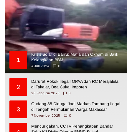
Krisis Solar di Barru: Mafia dan Oknum di Balik
1
Kelangkaan BBM
4 Juli 2024
0
Darurat Rokok Ilegal! OPAA dan RC Merajalela
2
di Takalar, Bea Cukai Impoten
26 Februari 2025
0
Gudang 88 Diduga Jadi Markas Tambang Ilegal
3
di Tengah Permukiman Warga Makassar
7 November 2025
0
Mencurigakan, CCTV Penangkapan Bandar
4
Sabu KJ Disita Oknum BNNP Sulsel