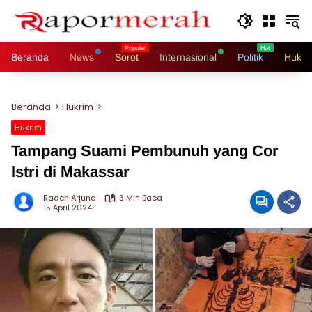
Langsung
ke
konten
Beranda
News
Sorot
Internasional
Politik
Hukri
Beranda
Hukrim
Hukrim
Tampang Suami Pembunuh yang Cor
Istri di Makassar
Raden Arjuna
3 Min Baca
15 April 2024