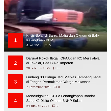
Krisis Solar di Barru: Mafia dan Oknum di Balik
1
Kelangkaan BBM
4 Juli 2024
0
Darurat Rokok Ilegal! OPAA dan RC Merajalela
2
di Takalar, Bea Cukai Impoten
26 Februari 2025
0
Gudang 88 Diduga Jadi Markas Tambang Ilegal
3
di Tengah Permukiman Warga Makassar
7 November 2025
0
Mencurigakan, CCTV Penangkapan Bandar
4
Sabu KJ Disita Oknum BNNP Sulsel
24 Januari 2024
0