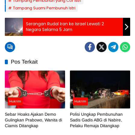
Tampang Pembunuh yang Cor Istri
Tampang Suami Pembunuh Istri
Serangan Rudal Iran ke Israel Lewati 2
Negara Selama 5 Jam
Pos Terkait
Hukrim
Hukrim
Sebar Hoaks Ajakan Demo
Polisi Ungkap Pembunuhan
Gulingkan Prabowo, Wanita di
Sadis Gadis ABG di Nabire,
Ciamis Ditangkap
Pelaku Remaja Ditangkap