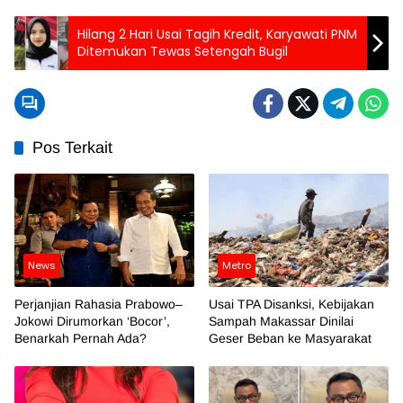
Hilang 2 Hari Usai Tagih Kredit, Karyawati PNM
Ditemukan Tewas Setengah Bugil
Pos Terkait
News
Metro
Perjanjian Rahasia Prabowo–
Usai TPA Disanksi, Kebijakan
Jokowi Dirumorkan ‘Bocor’,
Sampah Makassar Dinilai
Benarkah Pernah Ada?
Geser Beban ke Masyarakat