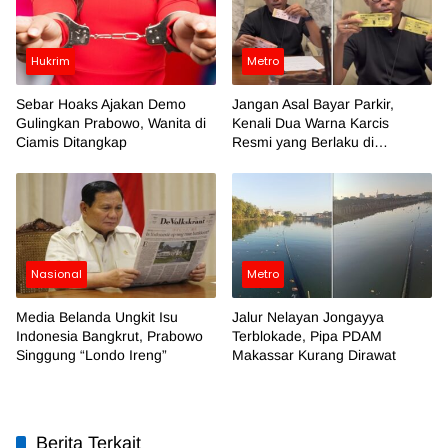
Hukrim
Metro
Sebar Hoaks Ajakan Demo
Jangan Asal Bayar Parkir,
Gulingkan Prabowo, Wanita di
Kenali Dua Warna Karcis
Ciamis Ditangkap
Resmi yang Berlaku di
Makassar
Nasional
Metro
Media Belanda Ungkit Isu
Jalur Nelayan Jongayya
Indonesia Bangkrut, Prabowo
Terblokade, Pipa PDAM
Singgung “Londo Ireng”
Makassar Kurang Dirawat
Berita Terkait