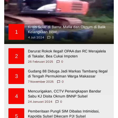
Krisis Solar di Barru: Mafia dan Oknum di Balik
1
Kelangkaan BBM
4 Juli 2024
0
Darurat Rokok Ilegal! OPAA dan RC Merajalela
2
di Takalar, Bea Cukai Impoten
26 Februari 2025
0
Gudang 88 Diduga Jadi Markas Tambang Ilegal
3
di Tengah Permukiman Warga Makassar
7 November 2025
0
Mencurigakan, CCTV Penangkapan Bandar
4
Sabu KJ Disita Oknum BNNP Sulsel
24 Januari 2024
0
Pemberitaan Pungli SIM Dibalas Intimidasi,
5
Kapolda Sulsel Dikecam PJI Sulsel