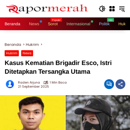
Langsung
ke
konten
Beranda
News
Sorot
Internasional
Politik
Hukri
Beranda
Hukrim
Hukrim
News
Kasus Kematian Brigadir Esco, Istri
Ditetapkan Tersangka Utama
Raden Arjuna
1 Min Baca
21 September 2025