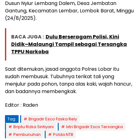
Dusun Nyiur Lembang Dalem, Desa Jembatan
Gantung, Kecamatan Lembar, Lombok Barat, Minggu
(24/8/2025).
BACA JUGA :
Dulu Berseragam Polisi, Kini
Didik–Malaungi Tampil sebagai Tersangka
TPPU Narkoba
Saat ditemukan, jasad anggota Polres Lobar itu
sudah membusuk. Tubuhnya terikat tali yang
menjulur pada pohon, tanpa alas kaki, wajah hancur,
dan badannya membengkak.
Editor : Raden
Tag:
Brigadir Esco Faska Rely
Briptu Rizka Sintiyani
Istri Brigadir Esco Tersangka
Pembunuhan
Polda NTB