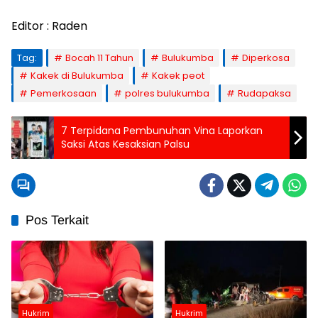
Editor : Raden
Tag:
Bocah 11 Tahun
Bulukumba
Diperkosa
Kakek di Bulukumba
Kakek peot
Pemerkosaan
polres bulukumba
Rudapaksa
7 Terpidana Pembunuhan Vina Laporkan
Saksi Atas Kesaksian Palsu
Pos Terkait
Hukrim
Hukrim