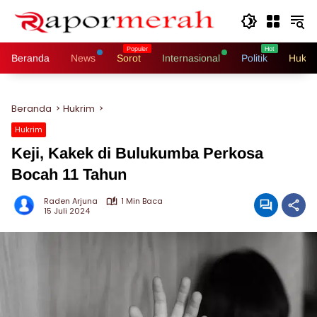
Langsung
ke
konten
Beranda
News
Sorot
Internasional
Politik
Hukri
Beranda
Hukrim
Hukrim
Keji, Kakek di Bulukumba Perkosa
Bocah 11 Tahun
Raden Arjuna
1 Min Baca
15 Juli 2024