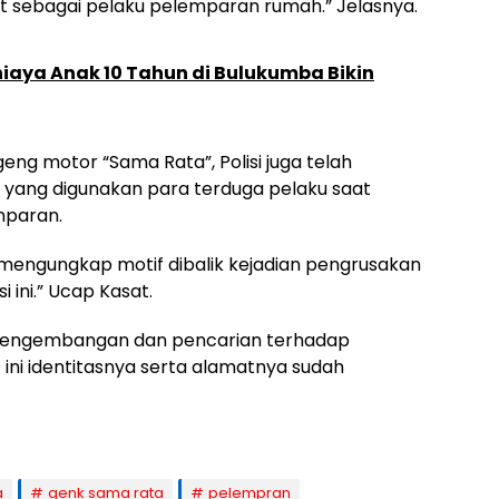
t sebagai pelaku pelemparan rumah.” Jelasnya.
Aniaya Anak 10 Tahun di Bulukumba Bikin
g motor “Sama Rata”, Polisi juga telah
yang digunakan para terduga pelaku saat
mparan.
k mengungkap motif dibalik kejadian pengrusakan
 ini.” Ucap Kasat.
n pengembangan dan pencarian terhadap
ini identitasnya serta alamatnya sudah
a
genk sama rata
pelempran