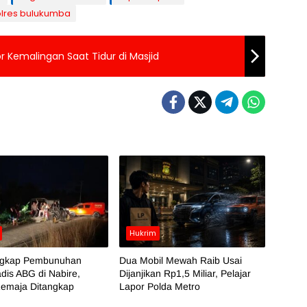
lres bulukumba
r Kemalingan Saat Tidur di Masjid
Hukrim
Ungkap Pembunuhan
Dua Mobil Mewah Raib Usai
dis ABG di Nabire,
Dijanjikan Rp1,5 Miliar, Pelajar
Remaja Ditangkap
Lapor Polda Metro