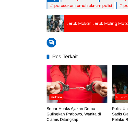
perusakan rumah oknum polisi
po
Jeruk Makan Jeruk Maling Moto
Pos Terkait
Hukrim
Hukrim
Sebar Hoaks Ajakan Demo
Polisi 
Gulingkan Prabowo, Wanita di
Sadis Ga
Ciamis Ditangkap
Pelaku 