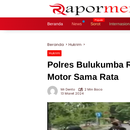
Langsung
ke
konten
Beranda
News
Sorot
Internasion
Beranda
Hukrim
Hukrim
Polres Bulukumba 
Motor Sama Rata
Mr Dento
2 Min Baca
13 Maret 2024