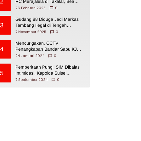
2
RC Merajalela di Takalar, Bea
Cukai Impoten
26 Februari 2025
0
Gudang 88 Diduga Jadi Markas
3
Tambang Ilegal di Tengah
Permukiman Warga Makassar
7 November 2025
0
Mencurigakan, CCTV
4
Penangkapan Bandar Sabu KJ
Disita Oknum BNNP Sulsel
24 Januari 2024
0
Pemberitaan Pungli SIM Dibalas
5
Intimidasi, Kapolda Sulsel
Dikecam PJI Sulsel
7 September 2024
0