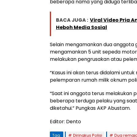
beberapa nama yang diduga terliba
BACA JUGA :
Viral Video Pria 
Heboh Media Sosial
Selain mengamankan dua anggota gen
mengamankan 5 unit sepeda motor 
melakukan pengrusakan atau pele
“Kasus ini akan terus didalami untu
pelemparan rumah milik oknum polisi
“Saat ini anggota terus melakuka
beberapa terduga pelaku yang saat 
diketahui.” Pungkas AKP Abustam.
Editor: Dento
Tag:
Diringkus Polisi
Dua remaj