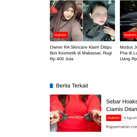
Hukrim
Hukrim
Owner RA Skincare Klaim Ditipu
Modus Ju
Bos Kosmetik di Makassar, Rugi
Pria di 
Rp 400 Juta
Uang Rp
Berita Terkait
Sebar Hoaks
Ciamis Dita
Hukrim
4 Agus
Rapormerah.com 