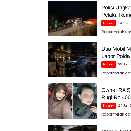
Polisi Ungk
Pelaku Rema
Hukrim
1 Agust
Rapormerah.co
Dua Mobil Me
Lapor Polda
Hukrim
29 Juli
Rapormerah.com
Owner RA Sk
Rugi Rp 400
Hukrim
24 Juli
Rapormerah.com