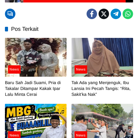
Pos Terkait
News
News
Baru Sah Jadi Suami, Pria di
Tak Ada yang Menjenguk, Ibu
Takalar Ditampar Kakak Ipar
Lansia Ini Pecah Tangis: “Rita,
Lalu Minta Cerai
Sakit’ka Nak”
News
News