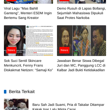
Viral Lagu “Mas Bahlil
Demo Rusuh di Lapas Bollangi,
Ganteng”, Menteri ESDM Ingin
Sejumlah Mahasiswa Dipukuli
Bertemu Sang Kreator
Saat Protes Narkoba
News
News
Sok Suci Sentil Skincare
Jawaban Benar Siswa Dibegal
Menkuncrit, Fenny Frans
Juri dan MC, Panggung LCC di
Diskakmat Netizen: “Samaji Ko”
Kalbar Jadi Bukti Ketidakadilan
Berita Terkait
Baru Sah Jadi Suami, Pria di Takalar Ditampar
Kakak Ipar Lalu Minta Cerai