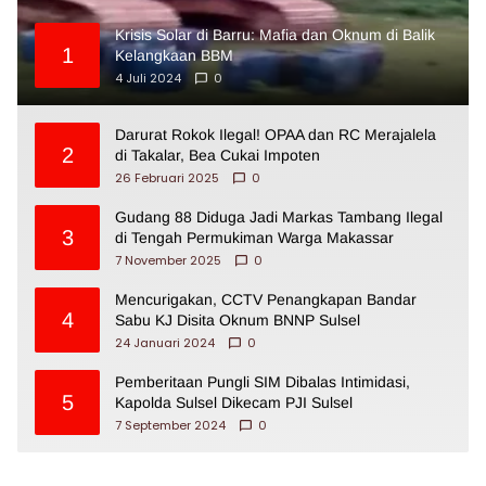
Krisis Solar di Barru: Mafia dan Oknum di Balik
1
Kelangkaan BBM
4 Juli 2024
0
Darurat Rokok Ilegal! OPAA dan RC Merajalela
2
di Takalar, Bea Cukai Impoten
26 Februari 2025
0
Gudang 88 Diduga Jadi Markas Tambang Ilegal
3
di Tengah Permukiman Warga Makassar
7 November 2025
0
Mencurigakan, CCTV Penangkapan Bandar
4
Sabu KJ Disita Oknum BNNP Sulsel
24 Januari 2024
0
Pemberitaan Pungli SIM Dibalas Intimidasi,
5
Kapolda Sulsel Dikecam PJI Sulsel
7 September 2024
0