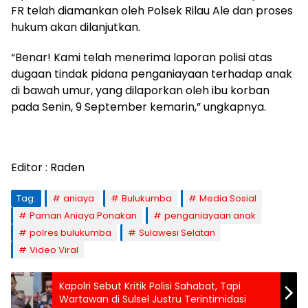
FR telah diamankan oleh Polsek Rilau Ale dan proses
hukum akan dilanjutkan.
“Benar! Kami telah menerima laporan polisi atas
dugaan tindak pidana penganiayaan terhadap anak
di bawah umur, yang dilaporkan oleh ibu korban
pada Senin, 9 September kemarin,” ungkapnya.
Editor : Raden
Tag:
aniaya
Bulukumba
Media Sosial
Paman Aniaya Ponakan
penganiayaan anak
polres bulukumba
Sulawesi Selatan
Video Viral
Kapolri Sebut Kritik Polisi Sahabat, Tapi
Wartawan di Sulsel Justru Terintimidasi