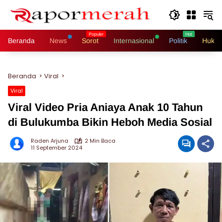
Langsung
ke
konten
Beranda
News
Sorot
Internasional
Politik
Hukri
Beranda
Viral
Viral
Viral Video Pria Aniaya Anak 10 Tahun
di Bulukumba Bikin Heboh Media Sosial
Raden Arjuna
2 Min Baca
11 September 2024