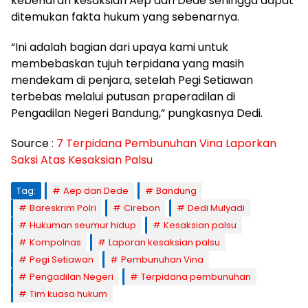
kebenaran kesaksian Aep dan Dede sehingga dapat
ditemukan fakta hukum yang sebenarnya.
“Ini adalah bagian dari upaya kami untuk
membebaskan tujuh terpidana yang masih
mendekam di penjara, setelah Pegi Setiawan
terbebas melalui putusan praperadilan di
Pengadilan Negeri Bandung,” pungkasnya Dedi.
Source :
7 Terpidana Pembunuhan Vina Laporkan
Saksi Atas Kesaksian Palsu
Tag:
Aep dan Dede
Bandung
Bareskrim Polri
Cirebon
Dedi Mulyadi
Hukuman seumur hidup
Kesaksian palsu
Kompolnas
Laporan kesaksian palsu
Pegi Setiawan
Pembunuhan Vina
Pengadilan Negeri
Terpidana pembunuhan
Tim kuasa hukum