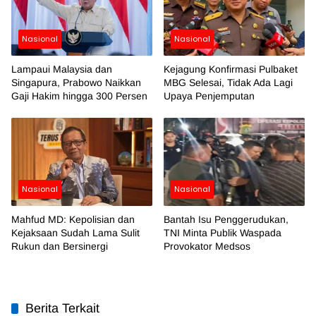
Nasional
Nasional
Lampaui Malaysia dan
Kejagung Konfirmasi Pulbaket
Singapura, Prabowo Naikkan
MBG Selesai, Tidak Ada Lagi
Gaji Hakim hingga 300 Persen
Upaya Penjemputan
Nasional
Nasional
Mahfud MD: Kepolisian dan
Bantah Isu Penggerudukan,
Kejaksaan Sudah Lama Sulit
TNI Minta Publik Waspada
Rukun dan Bersinergi
Provokator Medsos
Berita Terkait