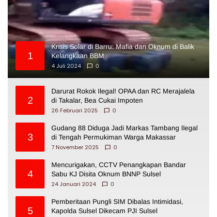
Krisis Solar di Barru: Mafia dan Oknum di Balik
1
Kelangkaan BBM
4 Juli 2024
0
Darurat Rokok Ilegal! OPAA dan RC Merajalela
2
di Takalar, Bea Cukai Impoten
26 Februari 2025
0
Gudang 88 Diduga Jadi Markas Tambang Ilegal
3
di Tengah Permukiman Warga Makassar
7 November 2025
0
Mencurigakan, CCTV Penangkapan Bandar
4
Sabu KJ Disita Oknum BNNP Sulsel
24 Januari 2024
0
Pemberitaan Pungli SIM Dibalas Intimidasi,
5
Kapolda Sulsel Dikecam PJI Sulsel