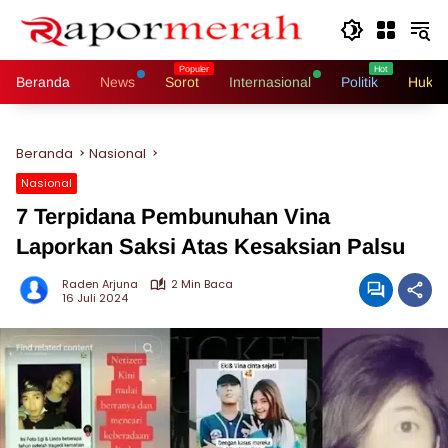
Langsung
ke
konten
Beranda
News
Sorot
Internasional
Politik
Hukri
Beranda
Nasional
Nasional
7 Terpidana Pembunuhan Vina
Laporkan Saksi Atas Kesaksian Palsu
Raden Arjuna
2 Min Baca
16 Juli 2024