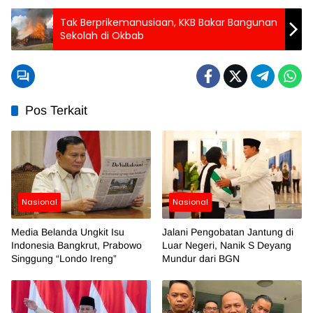
Tak Berprikemanusiaan, KKB Bakar Bangunan
Sekolah di Okbab
Pos Terkait
Nasional
Nasional
Media Belanda Ungkit Isu
Jalani Pengobatan Jantung di
Indonesia Bangkrut, Prabowo
Luar Negeri, Nanik S Deyang
Singgung “Londo Ireng”
Mundur dari BGN