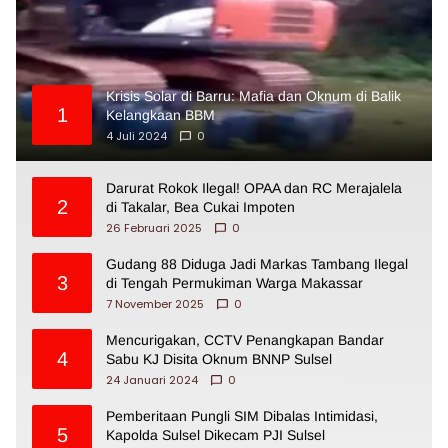
Krisis Solar di Barru: Mafia dan Oknum di Balik
1
Kelangkaan BBM
4 Juli 2024
0
Darurat Rokok Ilegal! OPAA dan RC Merajalela
2
di Takalar, Bea Cukai Impoten
26 Februari 2025
0
Gudang 88 Diduga Jadi Markas Tambang Ilegal
3
di Tengah Permukiman Warga Makassar
7 November 2025
0
Mencurigakan, CCTV Penangkapan Bandar
4
Sabu KJ Disita Oknum BNNP Sulsel
24 Januari 2024
0
Pemberitaan Pungli SIM Dibalas Intimidasi,
5
Kapolda Sulsel Dikecam PJI Sulsel