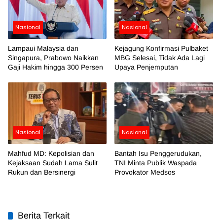
Nasional
Nasional
Lampaui Malaysia dan
Kejagung Konfirmasi Pulbaket
Singapura, Prabowo Naikkan
MBG Selesai, Tidak Ada Lagi
Gaji Hakim hingga 300 Persen
Upaya Penjemputan
Nasional
Nasional
Mahfud MD: Kepolisian dan
Bantah Isu Penggerudukan,
Kejaksaan Sudah Lama Sulit
TNI Minta Publik Waspada
Rukun dan Bersinergi
Provokator Medsos
Berita Terkait