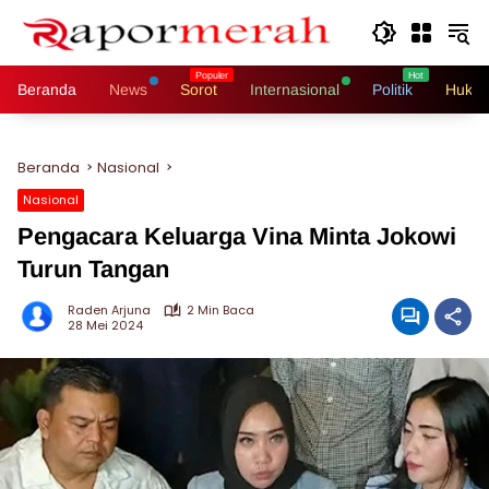
Langsung
ke
konten
Beranda
News
Sorot
Internasional
Politik
Hukri
Beranda
Nasional
Nasional
Pengacara Keluarga Vina Minta Jokowi
Turun Tangan
Raden Arjuna
2 Min Baca
28 Mei 2024