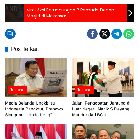
Viral Aksi Perundungan 2 Pemuda Depan
Masjid di Makassar
Pos Terkait
Nasional
Nasional
Media Belanda Ungkit Isu
Jalani Pengobatan Jantung di
Indonesia Bangkrut, Prabowo
Luar Negeri, Nanik S Deyang
Singgung “Londo Ireng”
Mundur dari BGN