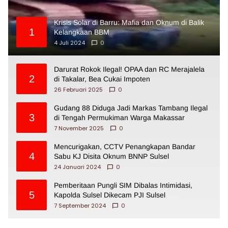
Krisis Solar di Barru: Mafia dan Oknum di Balik
1
Kelangkaan BBM
4 Juli 2024
0
Darurat Rokok Ilegal! OPAA dan RC Merajalela
2
di Takalar, Bea Cukai Impoten
26 Februari 2025
0
Gudang 88 Diduga Jadi Markas Tambang Ilegal
3
di Tengah Permukiman Warga Makassar
7 November 2025
0
Mencurigakan, CCTV Penangkapan Bandar
4
Sabu KJ Disita Oknum BNNP Sulsel
24 Januari 2024
0
Pemberitaan Pungli SIM Dibalas Intimidasi,
5
Kapolda Sulsel Dikecam PJI Sulsel
7 September 2024
0