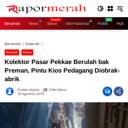
Langsung
ke
konten
Beranda
News
Sorot
Internasional
Politik
Hukri
Beranda
Daerah
Daerah
News
Kolektor Pasar Pekkae Berulah bak
Preman, Pintu Kios Pedagang Diobrak-
abrik
Raden Arjuna
2 Min Baca
19 Agustus 2025