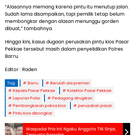
“Alasannya memang karena pintu itu menutup jalan.
Sudah lama disampaikan, tapi pemilik tetap belum
membongkar dengan alasan menunggu gorden
dibuat,” tambahnya.
Hingga kini, kasus dugaan perusakan pintu kios Pasar
Pekkae tersebut masih dalam penyelidikan Polres
Barru.
Editor : Raden
Tag:
Barru
Berulah ala preman
Kepala Pasar Pekkae
Kolektor Pasar Pekkae
Laporan Polisi
Pedagang dirugikan
Pembongkaran paksa kios
perusakan pasar
Pintu kios dibongkar
Waspadai Pria Ini! Ngaku Anggota TNI Sinjai,
Ternyata Passobis