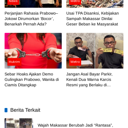
News
Metro
Perjanjian Rahasia Prabowo–
Usai TPA Disanksi, Kebijakan
Jokowi Dirumorkan ‘Bocor’,
Sampah Makassar Dinilai
Benarkah Pernah Ada?
Geser Beban ke Masyarakat
Hukrim
Metro
Sebar Hoaks Ajakan Demo
Jangan Asal Bayar Parkir,
Gulingkan Prabowo, Wanita di
Kenali Dua Warna Karcis
Ciamis Ditangkap
Resmi yang Berlaku di
Makassar
Berita Terkait
Wajah Makassar Berubah Jadi “Rantasa”,