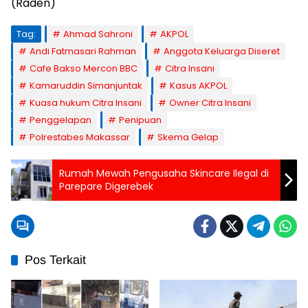
(Raden)
Tag:
Ahmad Sahroni
AKPOL
Andi Fatmasari Rahman
Anggota Keluarga Diseret
Cafe Bakso Mercon BBC
Citra Insani
Kamaruddin Simanjuntak
Kasus AKPOL
Kuasa hukum Citra Insani
Owner Citra Insani
Penggelapan
Penipuan
Polrestabes Makassar
Skema Gelap
Rumah Mewah Pengusaha Skincare Ilegal di
Parepare Digerebek
Pos Terkait