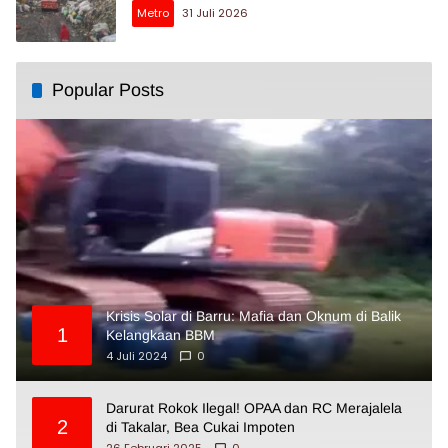
Metro
31 Juli 2026
Popular Posts
Krisis Solar di Barru: Mafia dan Oknum di Balik
1
Kelangkaan BBM
4 Juli 2024
0
Darurat Rokok Ilegal! OPAA dan RC Merajalela
2
di Takalar, Bea Cukai Impoten
26 Februari 2025
0