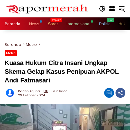
Langsung
ke
konten
Beranda
News
Sorot
Internasional
Politik
Hukri
Beranda
Metro
Metro
Kuasa Hukum Citra Insani Ungkap
Skema Gelap Kasus Penipuan AKPOL
Andi Fatmasari
Raden Arjuna
3 Min Baca
29 Oktober 2024