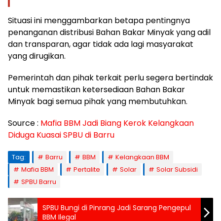
Situasi ini menggambarkan betapa pentingnya
penanganan distribusi Bahan Bakar Minyak yang adil
dan transparan, agar tidak ada lagi masyarakat
yang dirugikan.
Pemerintah dan pihak terkait perlu segera bertindak
untuk memastikan ketersediaan Bahan Bakar
Minyak bagi semua pihak yang membutuhkan.
Source :
Mafia BBM Jadi Biang Kerok Kelangkaan
Diduga Kuasai SPBU di Barru
Tag:
Barru
BBM
Kelangkaan BBM
Mafia BBM
Pertalite
Solar
Solar Subsidi
SPBU Barru
SPBU Bungi di Pinrang Jadi Sarang Pengepul
BBM Ilegal