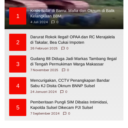
Krisis Solar di Barru: Mafia dan Oknum di Balik
1
Kelangkaan BBM
4 Juli 2024
0
Darurat Rokok Ilegal! OPAA dan RC Merajalela
2
di Takalar, Bea Cukai Impoten
26 Februari 2025
0
Gudang 88 Diduga Jadi Markas Tambang Ilegal
3
di Tengah Permukiman Warga Makassar
7 November 2025
0
Mencurigakan, CCTV Penangkapan Bandar
4
Sabu KJ Disita Oknum BNNP Sulsel
24 Januari 2024
0
Pemberitaan Pungli SIM Dibalas Intimidasi,
5
Kapolda Sulsel Dikecam PJI Sulsel
7 September 2024
0