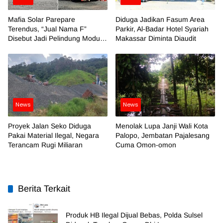
Mafia Solar Parepare
Diduga Jadikan Fasum Area
Terendus, “Jual Nama F”
Parkir, Al-Badar Hotel Syariah
Disebut Jadi Pelindung Modus
Makassar Diminta Diaudit
Kotor
News
News
Proyek Jalan Seko Diduga
Menolak Lupa Janji Wali Kota
Pakai Material Ilegal, Negara
Palopo, Jembatan Pajalesang
Terancam Rugi Miliaran
Cuma Omon-omon
Berita Terkait
Produk HB Ilegal Dijual Bebas, Polda Sulsel