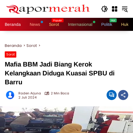
Langsung
ke
konten
Beranda
News
Sorot
Internasional
Politik
Hukri
Beranda
Sorot
Sorot
Mafia BBM Jadi Biang Kerok
Kelangkaan Diduga Kuasai SPBU di
Barru
Raden Arjuna
2 Min Baca
2 Juli 2024