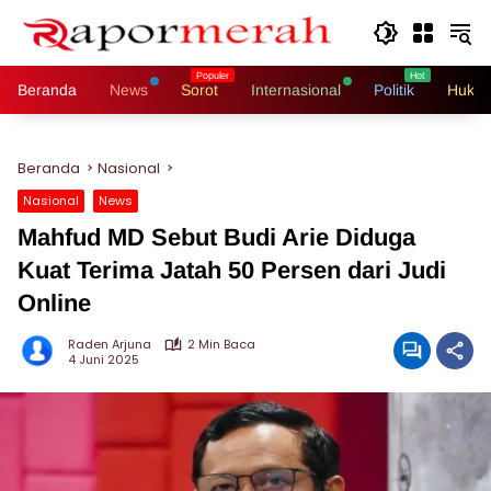
Langsung
ke
konten
Beranda
News
Sorot
Internasional
Politik
Hukri
Beranda
Nasional
Nasional
News
Mahfud MD Sebut Budi Arie Diduga
Kuat Terima Jatah 50 Persen dari Judi
Online
Raden Arjuna
2 Min Baca
4 Juni 2025