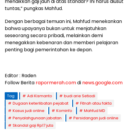
menaikkan gaji jauh di atas standar? Ini harus diusut
tuntas,” pungkas Mahfud.
Dengan berbagai temuan ini, Mahfud menekankan
bahwa upayanya bukan untuk menjatuhkan
seseorang secara pribadi, melainkan demi
menegakkan kebenaran dan memberi pelajaran
penting bagi pemerintahan ke depan.
Editor : Raden
Follow Berita
rapormerah.com
di
news.google.com
Tag:
Adi Kismanto
budi arie Setiadi
Dugaan keterlibatan pejabat
Fitnah atau fakta
Kasus judi online
Kominfo
Mahfud MD
Penyalahgunaan jabatan
Persidangan judi online
Skandal gaji Rp17 juta