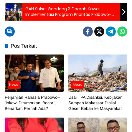
GAN Sulsel Gandeng 3 Daerah Kawal
Implementasi Program Prioritas Prabowo-
Gibran
Pos Terkait
News
Metro
Perjanjian Rahasia Prabowo–
Usai TPA Disanksi, Kebijakan
Jokowi Dirumorkan ‘Bocor’,
Sampah Makassar Dinilai
Benarkah Pernah Ada?
Geser Beban ke Masyarakat