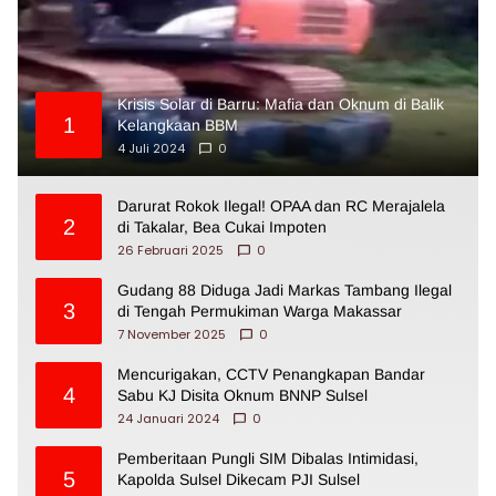
Krisis Solar di Barru: Mafia dan Oknum di Balik
1
Kelangkaan BBM
4 Juli 2024
0
Darurat Rokok Ilegal! OPAA dan RC Merajalela
2
di Takalar, Bea Cukai Impoten
26 Februari 2025
0
Gudang 88 Diduga Jadi Markas Tambang Ilegal
3
di Tengah Permukiman Warga Makassar
7 November 2025
0
Mencurigakan, CCTV Penangkapan Bandar
4
Sabu KJ Disita Oknum BNNP Sulsel
24 Januari 2024
0
Pemberitaan Pungli SIM Dibalas Intimidasi,
5
Kapolda Sulsel Dikecam PJI Sulsel