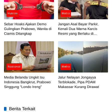
Hukrim
Metro
Sebar Hoaks Ajakan Demo
Jangan Asal Bayar Parkir,
Gulingkan Prabowo, Wanita di
Kenali Dua Warna Karcis
Ciamis Ditangkap
Resmi yang Berlaku di
Makassar
Nasional
Metro
Media Belanda Ungkit Isu
Jalur Nelayan Jongayya
Indonesia Bangkrut, Prabowo
Terblokade, Pipa PDAM
Singgung “Londo Ireng”
Makassar Kurang Dirawat
Berita Terkait