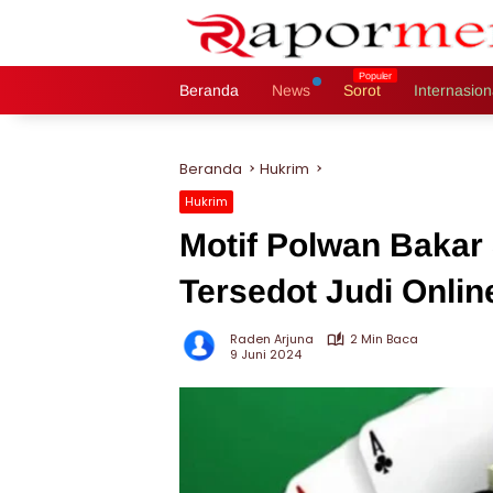
Langsung
ke
konten
Beranda
News
Sorot
Internasion
Beranda
Hukrim
Hukrim
Motif Polwan Bakar 
Tersedot Judi Onlin
Raden Arjuna
2 Min Baca
9 Juni 2024