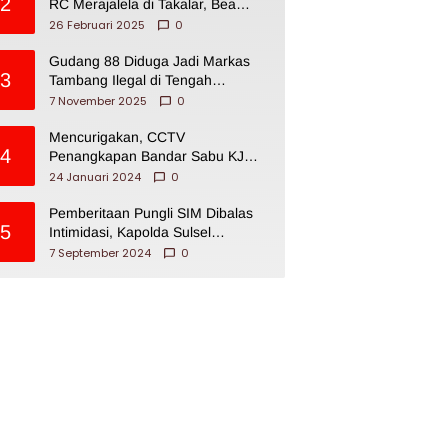
2
RC Merajalela di Takalar, Bea
Cukai Impoten
26 Februari 2025
0
Gudang 88 Diduga Jadi Markas
3
Tambang Ilegal di Tengah
Permukiman Warga Makassar
7 November 2025
0
Mencurigakan, CCTV
4
Penangkapan Bandar Sabu KJ
Disita Oknum BNNP Sulsel
24 Januari 2024
0
Pemberitaan Pungli SIM Dibalas
5
Intimidasi, Kapolda Sulsel
Dikecam PJI Sulsel
7 September 2024
0