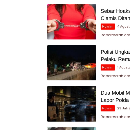
Sebar Hoaks
Ciamis Dita
Hukrim
4 Agus
Rapormerah.com 
Polisi Ungk
Pelaku Rema
Hukrim
1 Agust
Rapormerah.co
Dua Mobil Me
Lapor Polda
Hukrim
29 Juli
Rapormerah.com