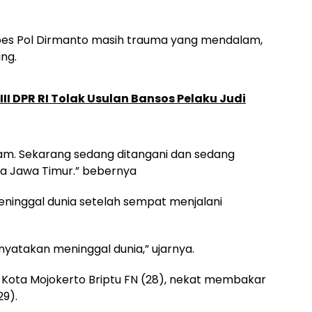
bes Pol Dirmanto masih trauma yang mendalam,
ing.
II DPR RI Tolak Usulan Bansos Pelaku Judi
am. Sekarang sedang ditangani dan sedang
lda Jawa Timur.” bebernya
nggal dunia setelah sempat menjalani
inyatakan meninggal dunia,” ujarnya.
i Kota Mojokerto Briptu FN (28), nekat membakar
29).