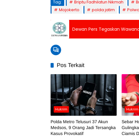
Tag:
Briptu Fadhilatun Nikmah
B
Mojokerto
polda jatim
Polwa
Dewan Pers Tegaskan Wawancara
Pos Terkait
Hukrim
Hukrim
Polda Metro Telusuri 37 Akun
Sebar H
Medsos, 9 Orang Jadi Tersangka
Gulingka
Kasus Provokatif
Ciamis D