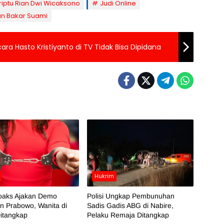
riptu Rian Dwi Wicaksono
Judi Online
n Bakar Suami
 Hasto Kristiyanto di TV Tidak Bisa Dipidana
Hukrim
oaks Ajakan Demo
Polisi Ungkap Pembunuhan
n Prabowo, Wanita di
Sadis Gadis ABG di Nabire,
itangkap
Pelaku Remaja Ditangkap