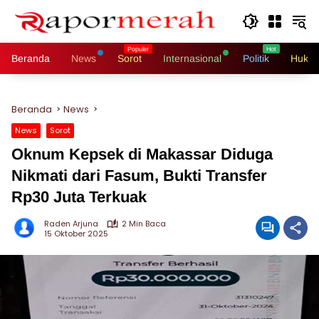
Langsung
ke
konten
Beranda
News
Sorot
Internasional
Politik
Hukri
Beranda
News
News
Sorot
Oknum Kepsek di Makassar Diduga
Nikmati dari Fasum, Bukti Transfer
Rp30 Juta Terkuak
Raden Arjuna
2 Min Baca
15 Oktober 2025