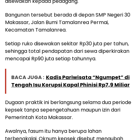
disewakan kepada pedagang.
Bangunan tersebut berada di depan SMP Negeri 30
Makassar, Jalan Bumi Tamalanrea Permai,
Kecamatan Tamalanrea.
Setiap ruko disewakan sekitar Rp30 juta per tahun,
sehingga total pendapatan dari sewa diperkirakan
mencapai Rp90 juta setiap tahunnya.
BACA JUGA :
Kadis Pariwisata “Ngumpet” di
Tengah Isu Korupsi Kapal Phinisi Rp7,9 Miliar
Dugaan praktik ini berlangsung selama dua periode
kepsek tanpa sepengetahuan maupun izin dari
Pemerintah Kota Makassar.
Awalnya, fasum itu hanya berupa lahan
terbengkalai. Oknum kepsek disebut mengubah