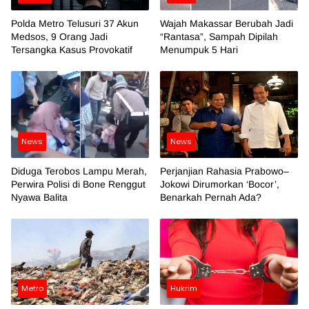
Polda Metro Telusuri 37 Akun
Wajah Makassar Berubah Jadi
Medsos, 9 Orang Jadi
“Rantasa”, Sampah Dipilah
Tersangka Kasus Provokatif
Menumpuk 5 Hari
News
News
Diduga Terobos Lampu Merah,
Perjanjian Rahasia Prabowo–
Perwira Polisi di Bone Renggut
Jokowi Dirumorkan ‘Bocor’,
Nyawa Balita
Benarkah Pernah Ada?
Metro
Hukrim