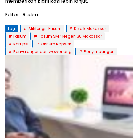
memberikan klarifikasi lebih lanjut.
Editor : Raden
Tag:
Alihfungsi Fasum
Disdik Makassar
Fasum
Fasum SMP Negeri 30 Makassar
Korupsi
Oknum Kepsek
Penyalahgunaan wewenang
Penyimpangan