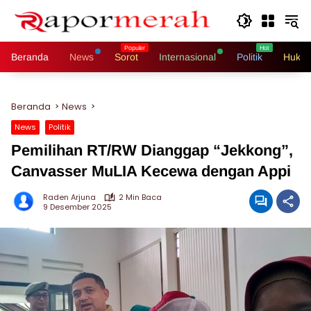
Langsung
ke
konten
Beranda
News
Sorot
Internasional
Politik
Hukri
Beranda
News
News
Politik
Pemilihan RT/RW Dianggap “Jekkong”,
Canvasser MuLIA Kecewa dengan Appi
Raden Arjuna
2 Min Baca
9 Desember 2025