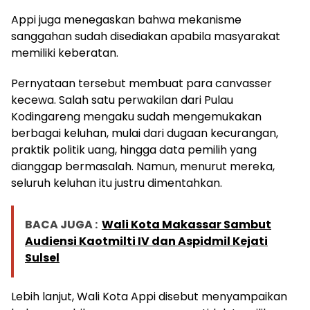
Appi juga menegaskan bahwa mekanisme
sanggahan sudah disediakan apabila masyarakat
memiliki keberatan.
Pernyataan tersebut membuat para canvasser
kecewa. Salah satu perwakilan dari Pulau
Kodingareng mengaku sudah mengemukakan
berbagai keluhan, mulai dari dugaan kecurangan,
praktik politik uang, hingga data pemilih yang
dianggap bermasalah. Namun, menurut mereka,
seluruh keluhan itu justru dimentahkan.
BACA JUGA :
Wali Kota Makassar Sambut
Audiensi Kaotmilti IV dan Aspidmil Kejati
Sulsel
Lebih lanjut, Wali Kota Appi disebut menyampaikan