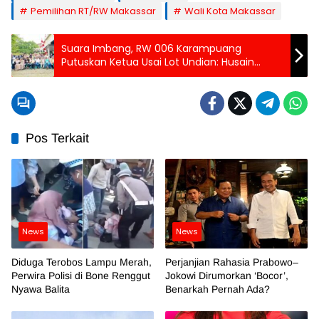
Pemilihan RT/RW Makassar
Wali Kota Makassar
Suara Imbang, RW 006 Karampuang
Putuskan Ketua Usai Lot Undian: Husain
Menang
Pos Terkait
News
News
Diduga Terobos Lampu Merah,
Perjanjian Rahasia Prabowo–
Perwira Polisi di Bone Renggut
Jokowi Dirumorkan ‘Bocor’,
Nyawa Balita
Benarkah Pernah Ada?