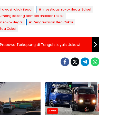
 awasi rokok ilegal
Investigasi rokok ilegal Sulsel
Omong kosong pemberantasan rokok
 rokok ilegal
Pengawasan Bea Cukai
Bea Cukai
Prabowo Terkepung di Tengah Loyalis Jokowi
News