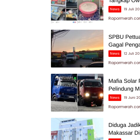
Tangkap Ow
News
19 Juli 2
Rapormerah.com
SPBU Pettua
Gagal Peng
News
12 Juli 2
Rapormerah.com 
Mafia Solar 
Pelindung M
News
19 Juni 
Rapormerah.com
Diduga Jadik
Makassar Di