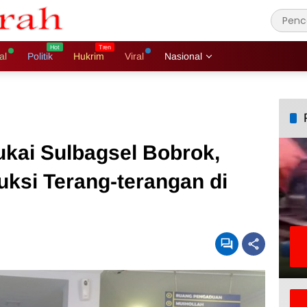
al
Politik
Hukrim
Viral
Nasional
kai Sulbagsel Bobrok,
uksi Terang-terangan di