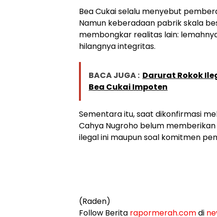
Bea Cukai selalu menyebut pemberan
Namun keberadaan pabrik skala besa
membongkar realitas lain: lemahnya
hilangnya integritas.
BACA JUGA :
Darurat Rokok Ile
Bea Cukai Impoten
Sementara itu, saat dikonfirmasi m
Cahya Nugroho belum memberikan 
ilegal ini maupun soal komitmen pem
(Raden)
Follow Berita
rapormerah.com
di
ne