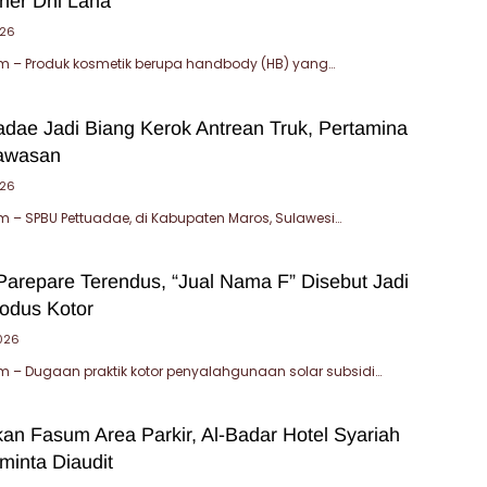
ner Dhi Lana
026
 – Produk kosmetik berupa handbody (HB) yang…
dae Jadi Biang Kerok Antrean Truk, Pertamina
awasan
026
– SPBU Pettuadae, di Kabupaten Maros, Sulawesi…
Parepare Terendus, “Jual Nama F” Disebut Jadi
odus Kotor
2026
 – Dugaan praktik kotor penyalahgunaan solar subsidi…
an Fasum Area Parkir, Al-Badar Hotel Syariah
minta Diaudit