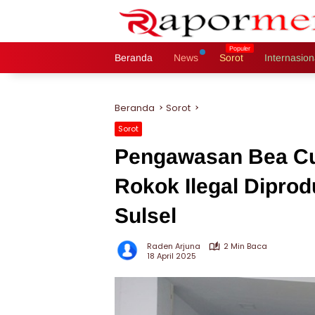
Langsung
ke
konten
Beranda
News
Sorot
Internasion
Beranda
Sorot
Sorot
Pengawasan Bea Cu
Rokok Ilegal Diprod
Sulsel
Raden Arjuna
2 Min Baca
18 April 2025