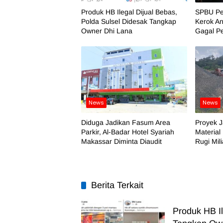
Produk HB Ilegal Dijual Bebas,
SPBU Pe
Polda Sulsel Didesak Tangkap
Kerok An
Owner Dhi Lana
Gagal P
News
News
Diduga Jadikan Fasum Area
Proyek J
Parkir, Al-Badar Hotel Syariah
Material
Makassar Diminta Diaudit
Rugi Mil
Berita Terkait
Produk HB Il