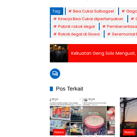
Tag:
Bea Cukai Sulbagsel
Gagal
Kinerja Bea Cukai dipertanyakan
Pabrik rokok ilegal
Pemberantasan
Rokok ilegal di Gowa
Seremonial 
Kekuatan Geng Solo Menguat, 
Pos Terkait
News
News