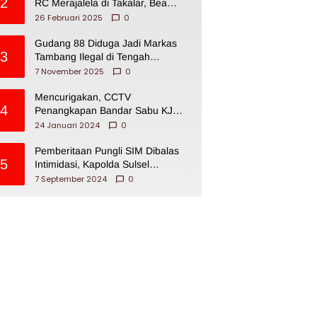
2
RC Merajalela di Takalar, Bea
Cukai Impoten
26 Februari 2025
0
Gudang 88 Diduga Jadi Markas
3
Tambang Ilegal di Tengah
Permukiman Warga Makassar
7 November 2025
0
Mencurigakan, CCTV
4
Penangkapan Bandar Sabu KJ
Disita Oknum BNNP Sulsel
24 Januari 2024
0
Pemberitaan Pungli SIM Dibalas
5
Intimidasi, Kapolda Sulsel
Dikecam PJI Sulsel
7 September 2024
0