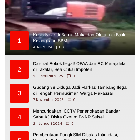
Krisis Solar di Barru: Mafia dan Oknum di Balik
1
Kelangkaan BBM
4 Juli 2024
0
Darurat Rokok Ilegal! OPAA dan RC Merajalela
2
di Takalar, Bea Cukai Impoten
26 Februari 2025
0
Gudang 88 Diduga Jadi Markas Tambang Ilegal
3
di Tengah Permukiman Warga Makassar
7 November 2025
0
Mencurigakan, CCTV Penangkapan Bandar
4
Sabu KJ Disita Oknum BNNP Sulsel
24 Januari 2024
0
Pemberitaan Pungli SIM Dibalas Intimidasi,