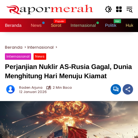
Langsung
ke
konten
Beranda
News
Sorot
Internasional
Politik
Hukri
Beranda
Internasional
Internasional
News
Perjanjian Nuklir AS-Rusia Gagal, Dunia
Menghitung Hari Menuju Kiamat
Raden Arjuna
2 Min Baca
12 Januari 2026