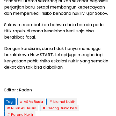
“Prioritas utama sekarang bukan sekadar negosiasi
perjanjian baru, tetapi membangun kepercayaan
dan memperkecil risiko bencana nuklir,” ujar Sokov.
Sokov menambahkan bahwa dunia berada pada
titik rapuh, di mana kesalahan kecil saja bisa
berakibat fatal.
Dengan kondisi ini, dunia tidak hanya menunggu
berakhirnya New START, tetapi juga menghadapi
kenyataan pahit: risiko eskalasi nuklir yang semakin
dekat dan tak bisa diabaikan.
Editor : Raden
Tag:
AS Vs Rusia
Kiamat Nuklir
Nuklir AS-Rusia
Perang Dunia ke 3
Perang Nuklir