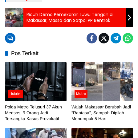
Ricuh Demo Pemekaran Luwu Tengah di
Makassar, Massa dan Satpol PP Bentrok
Pos Terkait
Hukrim
Metro
Polda Metro Telusuri 37 Akun
Wajah Makassar Berubah Jadi
Medsos, 9 Orang Jadi
“Rantasa”, Sampah Dipilah
Tersangka Kasus Provokatif
Menumpuk 5 Hari