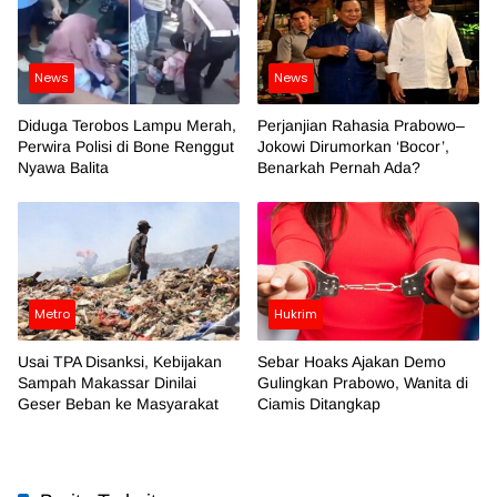
News
News
Diduga Terobos Lampu Merah,
Perjanjian Rahasia Prabowo–
Perwira Polisi di Bone Renggut
Jokowi Dirumorkan ‘Bocor’,
Nyawa Balita
Benarkah Pernah Ada?
Metro
Hukrim
Usai TPA Disanksi, Kebijakan
Sebar Hoaks Ajakan Demo
Sampah Makassar Dinilai
Gulingkan Prabowo, Wanita di
Geser Beban ke Masyarakat
Ciamis Ditangkap