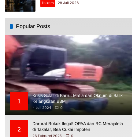
Hukrim
29 Juli 2026
Popular Posts
Krisis Solar di Barru: Mafia dan Oknum di Balik
1
Kelangkaan BBM
4 Juli 2024
0
Darurat Rokok Ilegal! OPAA dan RC Merajalela
2
di Takalar, Bea Cukai Impoten
26 Februari 2025
0