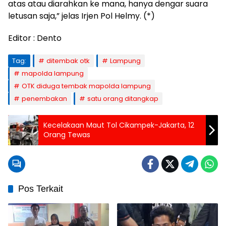
atas atau diarahkan ke mana, hanya dengar suara
letusan saja,” jelas Irjen Pol Helmy. (*)
Editor : Dento
Tag:
ditembak otk
Lampung
mapolda lampung
OTK diduga tembak mapolda lampung
penembakan
satu orang ditangkap
Kecelakaan Maut Tol Cikampek-Jakarta, 12
Orang Tewas
Pos Terkait