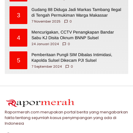
Gudang 88 Diduga Jadi Markas Tambang Ilegal
3
di Tengah Permukiman Warga Makassar
7 November 2025
0
Mencurigakan, CCTV Penangkapan Bandar
4
Sabu KJ Disita Oknum BNNP Sulsel
24 Januari 2024
0
Pemberitaan Pungli SIM Dibalas Intimidasi,
5
Kapolda Sulsel Dikecam PJI Sulsel
7 September 2024
0
Rapormerah.com merupakan portal berita yang mengabarkan
fakta tentang sejumlah kasus penyimpangan yang ada di
Indonesia