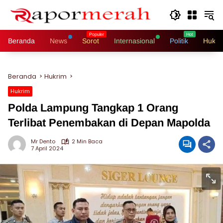
Langsung
ke
konten
Beranda
News
Sorot
Internasional
Politik
Hukri
Beranda
Hukrim
Hukrim
Polda Lampung Tangkap 1 Orang
Terlibat Penembakan di Depan Mapolda
Mr Dento
2 Min Baca
7 April 2024