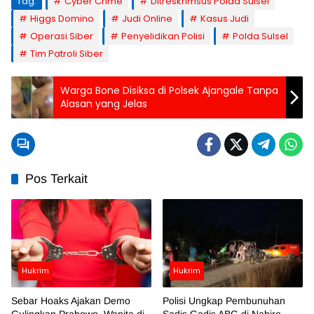
Tag:
Cyber Crime
Ditreskrimsus Polda Sulsel
Higgs Domino
Judi Online
Kasus Judi
Operasi Siber
Penyelidikan Polisi
Polda Sulsel
Tim Patroli Siber
Warga Bone Disiksa di Polsek Ajangale Tanpa
Alasan yang Jelas
Pos Terkait
Hukrim
Hukrim
Sebar Hoaks Ajakan Demo
Polisi Ungkap Pembunuhan
Gulingkan Prabowo, Wanita di
Sadis Gadis ABG di Nabire,