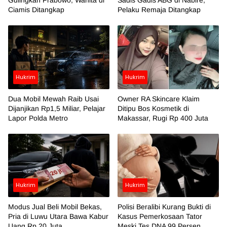
Ciamis Ditangkap
Pelaku Remaja Ditangkap
Hukrim
Hukrim
Dua Mobil Mewah Raib Usai
Owner RA Skincare Klaim
Dijanjikan Rp1,5 Miliar, Pelajar
Ditipu Bos Kosmetik di
Lapor Polda Metro
Makassar, Rugi Rp 400 Juta
Hukrim
Hukrim
Modus Jual Beli Mobil Bekas,
Polisi Beralibi Kurang Bukti di
Pria di Luwu Utara Bawa Kabur
Kasus Pemerkosaan Tator
Uang Rp 20 Juta
Meski Tes DNA 99 Persen