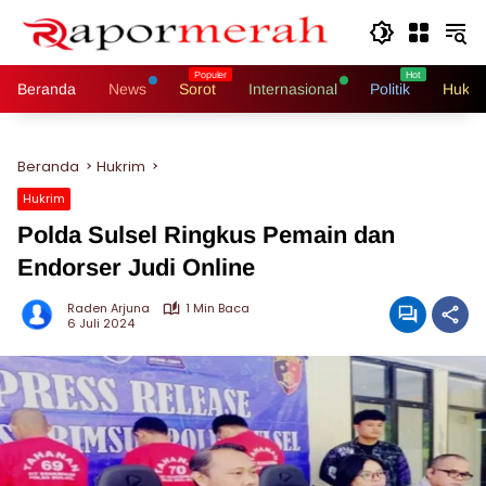
Langsung
ke
konten
Beranda
News
Sorot
Internasional
Politik
Hukri
Beranda
Hukrim
Hukrim
Polda Sulsel Ringkus Pemain dan
Endorser Judi Online
Raden Arjuna
1 Min Baca
6 Juli 2024