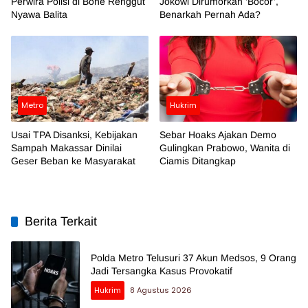
Perwira Polisi di Bone Renggut
Jokowi Dirumorkan ‘Bocor’,
Nyawa Balita
Benarkah Pernah Ada?
Metro
Hukrim
Usai TPA Disanksi, Kebijakan
Sebar Hoaks Ajakan Demo
Sampah Makassar Dinilai
Gulingkan Prabowo, Wanita di
Geser Beban ke Masyarakat
Ciamis Ditangkap
Berita Terkait
Polda Metro Telusuri 37 Akun Medsos, 9 Orang
Jadi Tersangka Kasus Provokatif
Hukrim
8 Agustus 2026