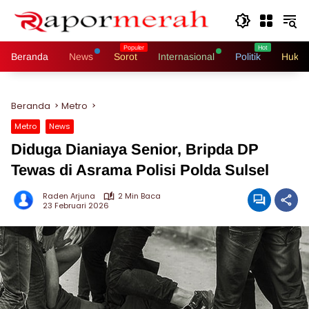
Langsung
ke
konten
Beranda
News
Sorot
Internasional
Politik
Hukri
Beranda
Metro
Metro
News
Diduga Dianiaya Senior, Bripda DP
Tewas di Asrama Polisi Polda Sulsel
Raden Arjuna
2 Min Baca
23 Februari 2026