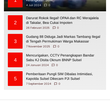
4 Juli 2024
0
Darurat Rokok Ilegal! OPAA dan RC Merajalela
2
di Takalar, Bea Cukai Impoten
26 Februari 2025
0
Gudang 88 Diduga Jadi Markas Tambang Ilegal
3
di Tengah Permukiman Warga Makassar
7 November 2025
0
Mencurigakan, CCTV Penangkapan Bandar
4
Sabu KJ Disita Oknum BNNP Sulsel
24 Januari 2024
0
Pemberitaan Pungli SIM Dibalas Intimidasi,
5
Kapolda Sulsel Dikecam PJI Sulsel
7 September 2024
0