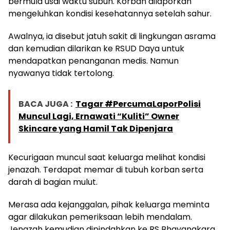
bermula usai waktu subuh. Korban dilaporkan
mengeluhkan kondisi kesehatannya setelah sahur.
Awalnya, ia disebut jatuh sakit di lingkungan asrama
dan kemudian dilarikan ke RSUD Daya untuk
mendapatkan penanganan medis. Namun
nyawanya tidak tertolong.
BACA JUGA :
Tagar #PercumaLaporPolisi
Muncul Lagi, Ernawati “Kuliti” Owner
Skincare yang Hamil Tak Dipenjara
Kecurigaan muncul saat keluarga melihat kondisi
jenazah. Terdapat memar di tubuh korban serta
darah di bagian mulut.
Merasa ada kejanggalan, pihak keluarga meminta
agar dilakukan pemeriksaan lebih mendalam.
Jenazah kemudian dipindahkan ke RS Bhayangkara