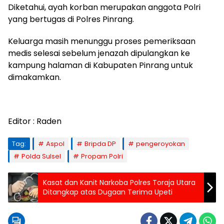
Diketahui, ayah korban merupakan anggota Polri
yang bertugas di Polres Pinrang.
Keluarga masih menunggu proses pemeriksaan
medis selesai sebelum jenazah dipulangkan ke
kampung halaman di Kabupaten Pinrang untuk
dimakamkan.
Editor : Raden
Tag:
Aspol
Bripda DP
pengeroyokan
Polda Sulsel
Propam Polri
Kasat dan Kanit Narkoba Polres Toraja Utara
Ditangkap atas Dugaan Terima Upeti