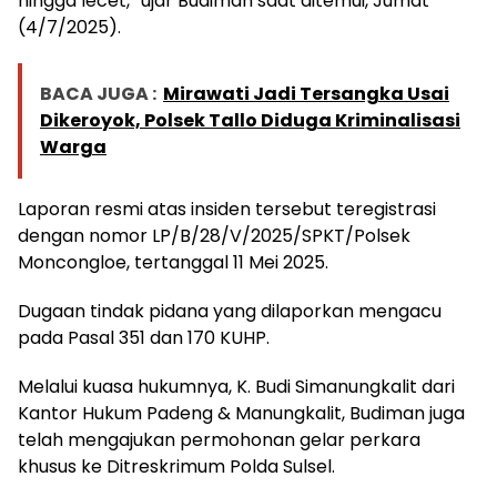
hingga lecet,” ujar Budiman saat ditemui, Jumat
(4/7/2025).
BACA JUGA :
Mirawati Jadi Tersangka Usai
Dikeroyok, Polsek Tallo Diduga Kriminalisasi
Warga
Laporan resmi atas insiden tersebut teregistrasi
dengan nomor LP/B/28/V/2025/SPKT/Polsek
Moncongloe, tertanggal 11 Mei 2025.
Dugaan tindak pidana yang dilaporkan mengacu
pada Pasal 351 dan 170 KUHP.
Melalui kuasa hukumnya, K. Budi Simanungkalit dari
Kantor Hukum Padeng & Manungkalit, Budiman juga
telah mengajukan permohonan gelar perkara
khusus ke Ditreskrimum Polda Sulsel.