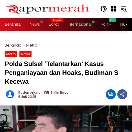
Langsung
ke
konten
Beranda
News
Sorot
Internasional
Politik
Hukri
Beranda
Metro
Metro
News
Polda Sulsel ‘Telantarkan’ Kasus
Penganiayaan dan Hoaks, Budiman S
Kecewa
Raden Arjuna
3 Min Baca
5 Juli 2025