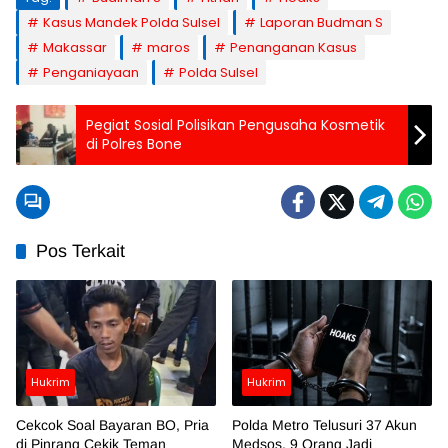
Kasus Mandek Polda Sulsel
Laporan Budman S
Makassar
maros
Penanganan Kasus
Penganiayaan
Polda Sulsel
Pegiat Sosial Polisikan Pengusaha Kosmetik
di Polres Bone
Pos Terkait
Hukrim
Hukrim
Cekcok Soal Bayaran BO, Pria
Polda Metro Telusuri 37 Akun
di Pinrang Cekik Teman
Medsos, 9 Orang Jadi