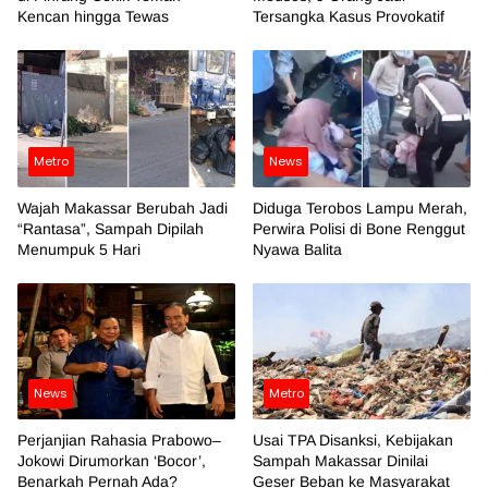
Kencan hingga Tewas
Tersangka Kasus Provokatif
Metro
News
Wajah Makassar Berubah Jadi
Diduga Terobos Lampu Merah,
“Rantasa”, Sampah Dipilah
Perwira Polisi di Bone Renggut
Menumpuk 5 Hari
Nyawa Balita
News
Metro
Perjanjian Rahasia Prabowo–
Usai TPA Disanksi, Kebijakan
Jokowi Dirumorkan ‘Bocor’,
Sampah Makassar Dinilai
Benarkah Pernah Ada?
Geser Beban ke Masyarakat