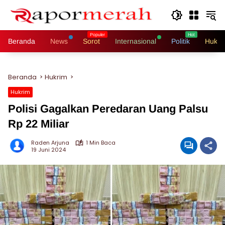
Langsung
ke
konten
Beranda
News
Sorot
Internasional
Politik
Hukri
Beranda
Hukrim
Hukrim
Polisi Gagalkan Peredaran Uang Palsu
Rp 22 Miliar
Raden Arjuna
1 Min Baca
19 Juni 2024