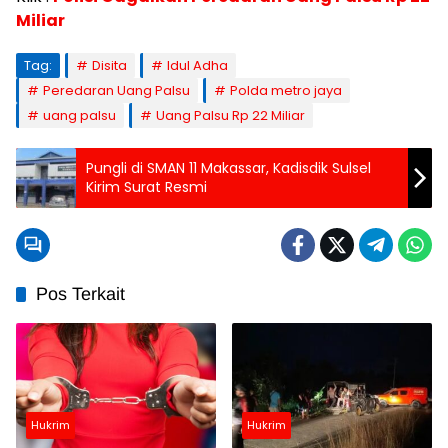
Miliar
Tag:
Disita
Idul Adha
Peredaran Uang Palsu
Polda metro jaya
uang palsu
Uang Palsu Rp 22 Miliar
Pungli di SMAN 11 Makassar, Kadisdik Sulsel
Kirim Surat Resmi
Pos Terkait
Hukrim
Hukrim