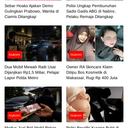
Sebar Hoaks Ajakan Demo
Polisi Ungkap Pembunuhan
Gulingkan Prabowo, Wanita di
Sadis Gadis ABG di Nabire,
Ciamis Ditangkap
Pelaku Remaja Ditangkap
Hukrim
Hukrim
Dua Mobil Mewah Raib Usai
Owner RA Skincare Klaim
Dijanjikan Rp1,5 Miliar, Pelajar
Ditipu Bos Kosmetik di
Lapor Polda Metro
Makassar, Rugi Rp 400 Juta
Hukrim
Hukrim
Modus Jual Beli Mobil Bekas,
Polisi Beralibi Kurang Bukti di